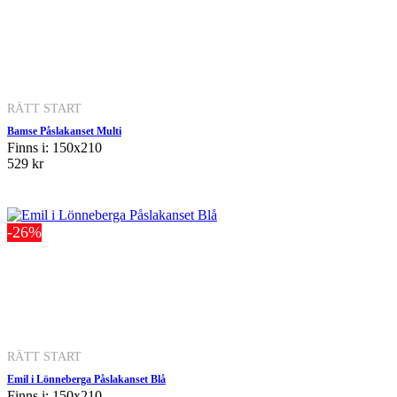
RÄTT START
Bamse Påslakanset Multi
Finns i: 150x210
529 kr
-26%
RÄTT START
Emil i Lönneberga Påslakanset Blå
Finns i: 150x210