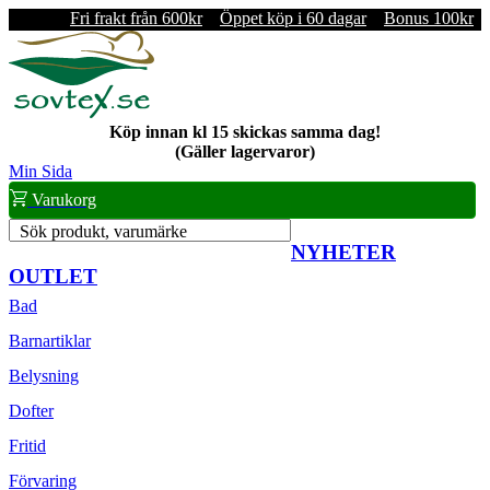
Fri frakt från 600kr
Öppet köp i 60 dagar
Bonus 100kr
Köp innan kl 15 skickas samma dag!
(Gäller lagervaror)
Min Sida
Varukorg
Sök produkt, varumärke
NYHETER
OUTLET
Bad
Barnartiklar
Belysning
Dofter
Fritid
Förvaring