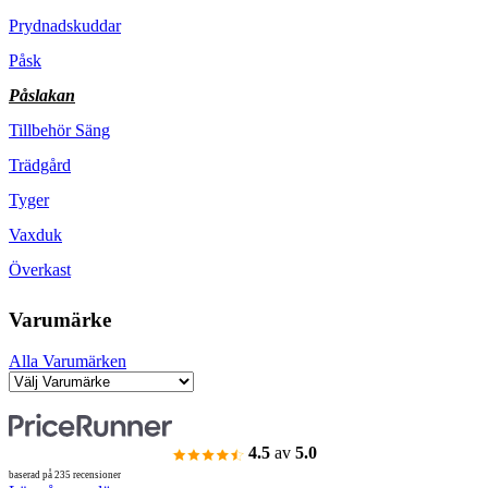
Prydnadskuddar
Påsk
Påslakan
Tillbehör Säng
Trädgård
Tyger
Vaxduk
Överkast
Varumärke
Alla Varumärken
4.5
av
5.0
baserad på 235 recensioner