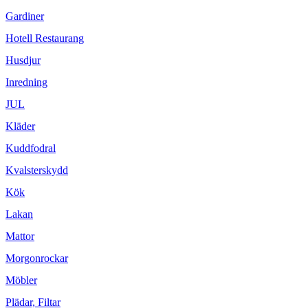
Gardiner
Hotell Restaurang
Husdjur
Inredning
JUL
Kläder
Kuddfodral
Kvalsterskydd
Kök
Lakan
Mattor
Morgonrockar
Möbler
Plädar, Filtar