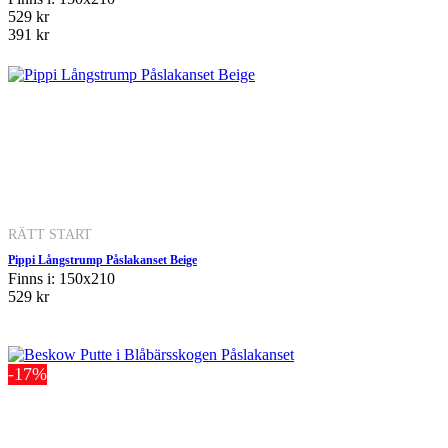
529 kr
391 kr
RÄTT START
Pippi Långstrump Påslakanset Beige
Finns i: 150x210
529 kr
-17%