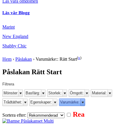
Läs våra omdömen
Läs vår Blogg
Marint
New England
Shabby Chic
(
x
)
Hem
›
Påslakan
›
Varumärke:: Rätt Start
Påslakan Rätt Start
Filtrera
Mönster
Basfärg:
Storlek:
Örngott:
Material:
Trådtäthet:
Egenskaper:
Varumärke:
Rea
Sortera efter: