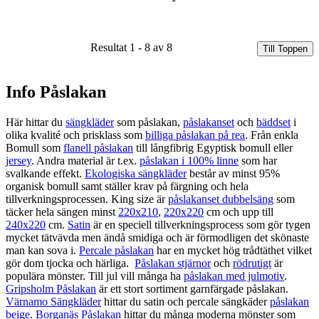
Resultat 1 - 8 av 8
Till Toppen
Info Påslakan
Här hittar du
sängkläder
som påslakan,
påslakanset
och
bäddset
i
olika kvalité och prisklass som
billiga påslakan på rea
. Från enkla
Bomull som
flanell påslakan
till långfibrig Egyptisk bomull eller
jersey
. Andra material är t.ex.
påslakan i 100% linne
som har
svalkande effekt.
Ekologiska sängkläder
består av minst 95%
organisk bomull samt ställer krav på färgning och hela
tillverkningsprocessen. King size är
påslakanset dubbelsäng
som
täcker hela sängen minst
220x210
,
220x220
cm och upp till
240x220
cm.
Satin
är en speciell tillverkningsprocess som gör tygen
mycket tätvävda men ändå smidiga och är förmodligen det skönaste
man kan sova i.
Percale påslakan
har en mycket hög trådtäthet vilket
gör dom tjocka och härliga.
Påslakan stjärnor
och
rödrutigt
är
populära mönster. Till jul vill många ha
påslakan med julmotiv
.
Gripsholm Påslakan
är ett stort sortiment garnfärgade påslakan.
Värnamo Sängkläder
hittar du satin och percale sängkäder
påslakan
beige
.
Borganäs Påslakan
hittar du många moderna mönster som