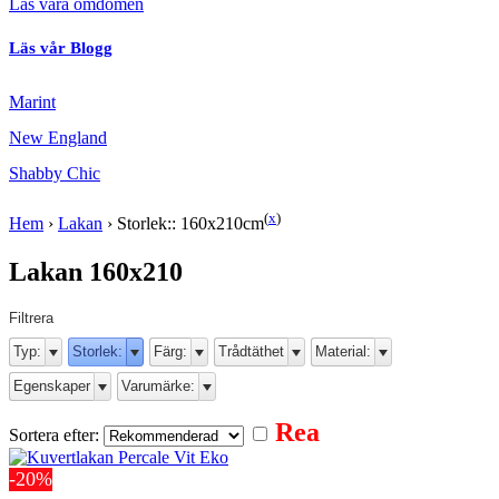
Läs våra omdömen
Läs vår Blogg
Marint
New England
Shabby Chic
(
x
)
Hem
›
Lakan
›
Storlek:: 160x210cm
Lakan 160x210
Filtrera
Typ:
Storlek:
Färg:
Trådtäthet
Material:
Egenskaper
Varumärke:
Rea
Sortera efter:
-20%