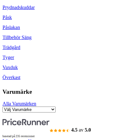
Prydnadskuddar
Påsk
Påslakan
Tillbehör Säng
Trädgård
Tyger
Vaxduk
Överkast
Varumärke
Alla Varumärken
4.5
av
5.0
baserad på 235 recensioner