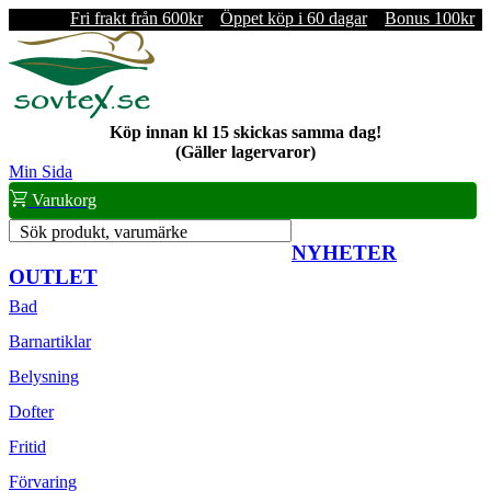
Fri frakt från 600kr
Öppet köp i 60 dagar
Bonus 100kr
Köp innan kl 15 skickas samma dag!
(Gäller lagervaror)
Min Sida
Varukorg
Sök produkt, varumärke
NYHETER
OUTLET
Bad
Barnartiklar
Belysning
Dofter
Fritid
Förvaring