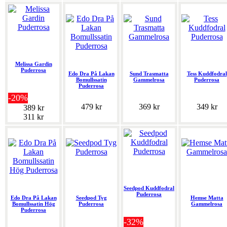
Melissa Gardin
Puderrosa
Edo Dra På Lakan
Sund Trasmatta
Tess Kuddfodral
Bomullssatin
Gammelrosa
Puderrosa
Puderrosa
-20%
479 kr
369 kr
349 kr
389 kr
311 kr
Seedpod Kuddfodral
Puderrosa
Edo Dra På Lakan
Seedpod Tyg
Hemse Matta
Bomullssatin Hög
Puderrosa
Gammelrosa
Puderrosa
-32%