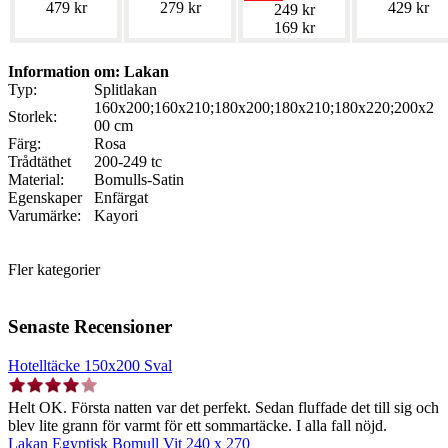
479 kr
279 kr
429 kr
249 kr
169 kr
Information om: Lakan
Typ:
Splitlakan
160x200;160x210;180x200;180x210;180x220;200x2
Storlek:
00 cm
Färg:
Rosa
Trådtäthet
200-249 tc
Material:
Bomulls-Satin
Egenskaper
Enfärgat
Varumärke:
Kayori
Fler kategorier
Senaste Recensioner
Hotelltäcke 150x200 Sval
Helt OK. Första natten var det perfekt. Sedan fluffade det till sig och
blev lite grann för varmt för ett sommartäcke. I alla fall nöjd.
Lakan Egyptisk Bomull Vit 240 x 270