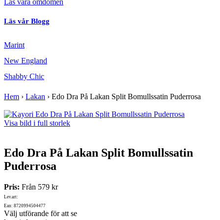
Läs våra omdömen
Läs vår Blogg
Marint
New England
Shabby Chic
Hem
›
Lakan
›
Edo Dra På Lakan Split Bomullssatin Puderrosa
Visa bild i full storlek
Edo Dra På Lakan Split Bomullssatin
Puderrosa
Pris:
Från
579 kr
Lev.art:
Ean: 8720994504477
Välj utförande för att se