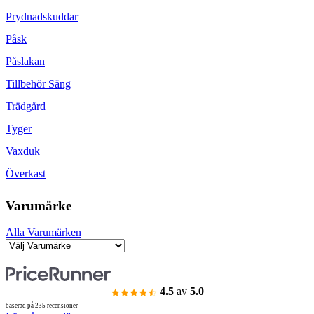
Prydnadskuddar
Påsk
Påslakan
Tillbehör Säng
Trädgård
Tyger
Vaxduk
Överkast
Varumärke
Alla Varumärken
4.5
av
5.0
baserad på 235 recensioner