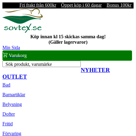
Fri frakt från 600kr
Öppet köp i 60 dagar
Bonus 100kr
Köp innan kl 15 skickas samma dag!
(Gäller lagervaror)
Min Sida
Varukorg
Sök produkt, varumärke
NYHETER
OUTLET
Bad
Barnartiklar
Belysning
Dofter
Fritid
Förvaring