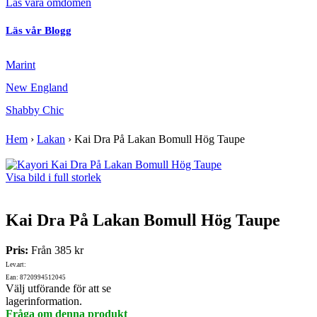
Läs våra omdömen
Läs vår Blogg
Marint
New England
Shabby Chic
Hem
›
Lakan
›
Kai Dra På Lakan Bomull Hög Taupe
Visa bild i full storlek
Kai Dra På Lakan Bomull Hög Taupe
Pris:
Från
385 kr
Lev.art:
Ean: 8720994512045
Välj utförande för att se
lagerinformation.
Fråga om denna produkt