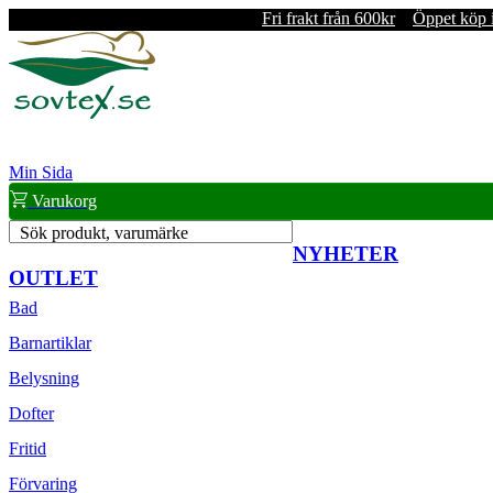
Fri frakt från 600kr
Öppet köp 
Min Sida
Varukorg
Sök produkt, varumärke
NYHETER
OUTLET
Bad
Barnartiklar
Belysning
Dofter
Fritid
Förvaring