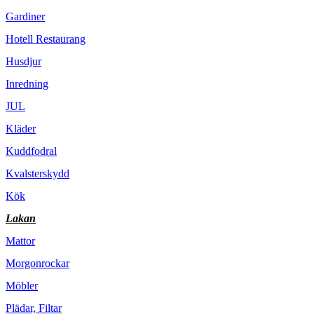
Gardiner
Hotell Restaurang
Husdjur
Inredning
JUL
Kläder
Kuddfodral
Kvalsterskydd
Kök
Lakan
Mattor
Morgonrockar
Möbler
Plädar, Filtar