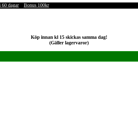
i 60 dagar
Bonus 100kr
Köp innan kl 15 skickas samma dag!
(Gäller lagervaror)