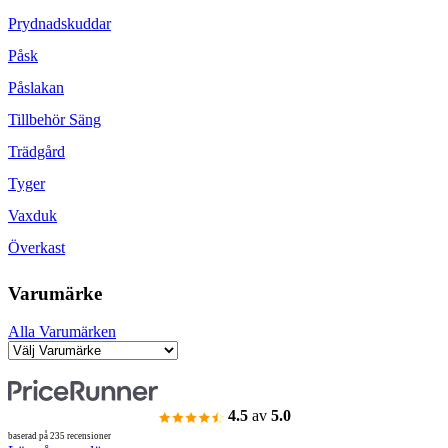
Prydnadskuddar
Påsk
Påslakan
Tillbehör Säng
Trädgård
Tyger
Vaxduk
Överkast
Varumärke
Alla Varumärken
4.5
av
5.0
baserad på 235 recensioner