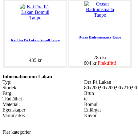
Ocean Badrumsmatta Taupe
Kai Dra På Lakan Bomull Taupe
785 kr
435 kr
604 kr
Fraktfritt!
Information om: Lakan
Typ:
Dra På Lakan
Storlek:
80x200;90x200;90x210;90
Färg:
Brun
Trådtäthet
tc
Material:
Bomull
Egenskaper
Enfärgat
Varumärke:
Kayori
Fler kategorier