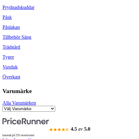
Prydnadskuddar
Påsk
Påslakan
Tillbehör Säng
Trädgård
Tyger
Vaxduk
Överkast
Varumärke
Alla Varumärken
4.5
av
5.0
baserad på 235 recensioner