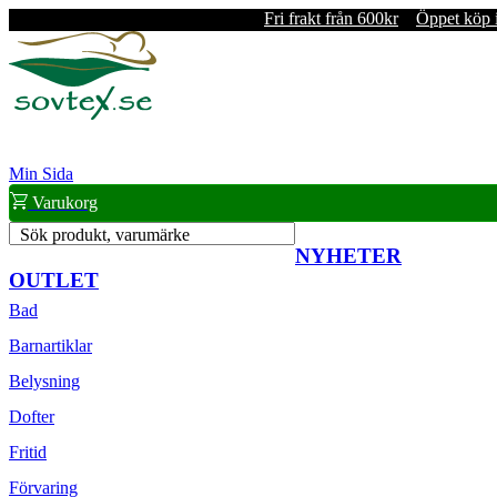
Fri frakt från 600kr
Öppet köp 
Min Sida
Varukorg
Sök produkt, varumärke
NYHETER
OUTLET
Bad
Barnartiklar
Belysning
Dofter
Fritid
Förvaring