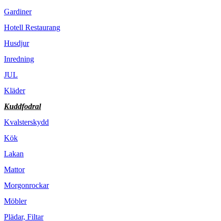
Gardiner
Hotell Restaurang
Husdjur
Inredning
JUL
Kläder
Kuddfodral
Kvalsterskydd
Kök
Lakan
Mattor
Morgonrockar
Möbler
Plädar, Filtar