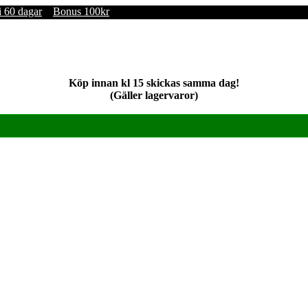
i 60 dagar
Bonus 100kr
Köp innan kl 15 skickas samma dag!
(Gäller lagervaror)