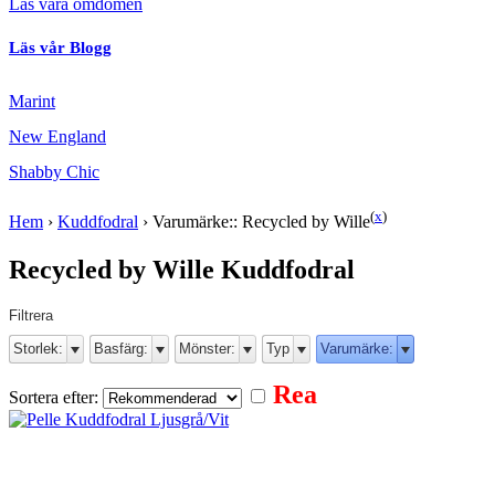
Läs våra omdömen
Läs vår Blogg
Marint
New England
Shabby Chic
(
x
)
Hem
›
Kuddfodral
›
Varumärke:: Recycled by Wille
Recycled by Wille Kuddfodral
Filtrera
Storlek:
Basfärg:
Mönster:
Typ
Varumärke:
Rea
Sortera efter: