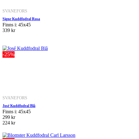
SVANEFORS
Signe Kuddfodral Rosa
Finns i: 45x45
339 kr
-25%
SVANEFORS
José Kuddfodral Blå
Finns i: 45x45
299 kr
224 kr