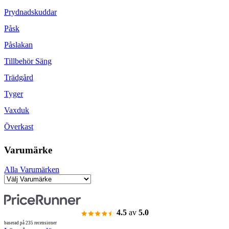
Prydnadskuddar
Påsk
Påslakan
Tillbehör Säng
Trädgård
Tyger
Vaxduk
Överkast
Varumärke
Alla Varumärken
4.5
av
5.0
baserad på 235 recensioner