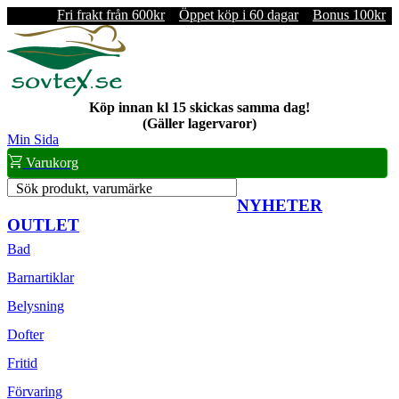
Fri frakt från 600kr
Öppet köp i 60 dagar
Bonus 100kr
Köp innan kl 15 skickas samma dag!
(Gäller lagervaror)
Min Sida
Varukorg
Sök produkt, varumärke
NYHETER
OUTLET
Bad
Barnartiklar
Belysning
Dofter
Fritid
Förvaring