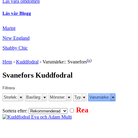
Läs våra omdömen
Läs vår Blogg
Marint
New England
Shabby Chic
(
x
)
Hem
›
Kuddfodral
›
Varumärke:: Svanefors
Svanefors Kuddfodral
Filtrera
Storlek:
Basfärg:
Mönster:
Typ
Varumärke:
Rea
Sortera efter: