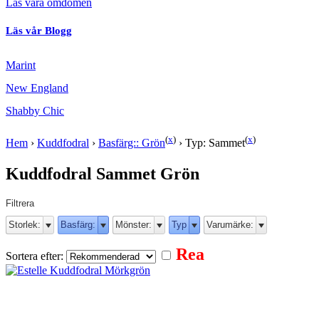
Läs våra omdömen
Läs vår Blogg
Marint
New England
Shabby Chic
(
x
)
(
x
)
Hem
›
Kuddfodral
›
Basfärg:: Grön
›
Typ: Sammet
Kuddfodral Sammet Grön
Filtrera
Storlek:
Basfärg:
Mönster:
Typ
Varumärke:
Rea
Sortera efter: