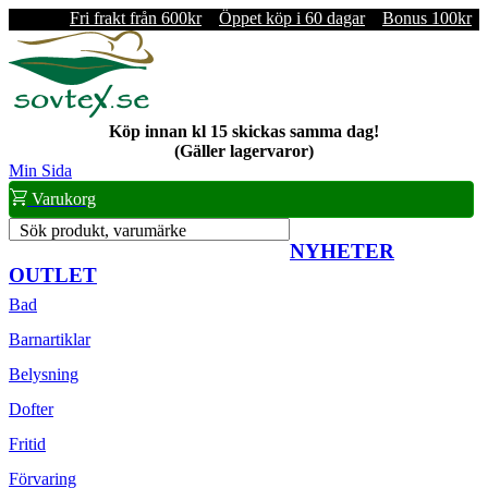
Fri frakt från 600kr
Öppet köp i 60 dagar
Bonus 100kr
Köp innan kl 15 skickas samma dag!
(Gäller lagervaror)
Min Sida
Varukorg
Sök produkt, varumärke
NYHETER
OUTLET
Bad
Barnartiklar
Belysning
Dofter
Fritid
Förvaring