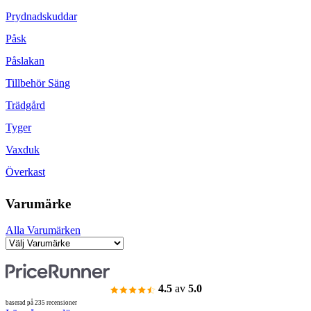
Prydnadskuddar
Påsk
Påslakan
Tillbehör Säng
Trädgård
Tyger
Vaxduk
Överkast
Varumärke
Alla Varumärken
4.5
av
5.0
baserad på 235 recensioner