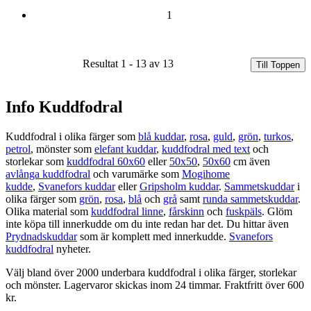
1
Resultat 1 - 13 av 13
Till Toppen
Info Kuddfodral
Kuddfodral i olika färger som
blå kuddar
,
rosa
,
guld
,
grön
,
turkos
,
petrol
, mönster som
elefant kuddar
,
kuddfodral med text
och
storlekar som
kuddfodral 60x60
eller
50x50
,
50x60
cm även
avlånga kuddfodral
och varumärke som
Mogihome
kudde
,
Svanefors kuddar
eller
Gripsholm kuddar
.
Sammetskuddar
i
olika färger som
grön
,
rosa
,
blå
och
grå
samt
runda sammetskuddar
.
Olika material som
kuddfodral linne
,
fårskinn
och
fuskpäls
. Glöm
inte köpa till innerkudde om du inte redan har det. Du hittar även
Prydnadskuddar
som är komplett med innerkudde.
Svanefors
kuddfodral
nyheter.
Välj bland över 2000 underbara kuddfodral i olika färger, storlekar
och mönster. Lagervaror skickas inom 24 timmar. Fraktfritt över 600
kr.