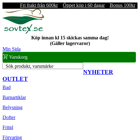
Fri frakt från 600kr
Öppet köp i 60 dagar
Bonus 100kr
Köp innan kl 15 skickas samma dag!
(Gäller lagervaror)
Min Sida
Varukorg
Sök produkt, varumärke
NYHETER
OUTLET
Bad
Barnartiklar
Belysning
Dofter
Fritid
Förvaring