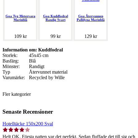
Goa Tyg Metervara
Goa Kuddfodral
Goa Återvunnen
Marinblå
Randig Svart
Palldyna Marinblå
109 kr
99 kr
129 kr
Information om: Kuddfodral
Storlek:
45x45 cm
Basfärg:
Blå
Mönster:
Randigt
Typ
Återvunnet material
Varumärke:
Recycled by Wille
Fler kategorier
Senaste Recensioner
Hotelltäcke 150x200 Sval
Helt OK. Första natten var det perfekt. Sedan fluffade det till sig och