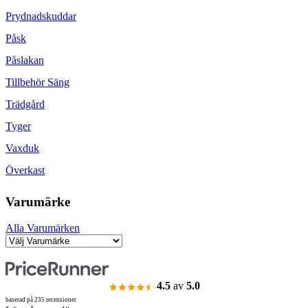
Prydnadskuddar
Påsk
Påslakan
Tillbehör Säng
Trädgård
Tyger
Vaxduk
Överkast
Varumärke
Alla Varumärken
4.5
av
5.0
baserad på 235 recensioner