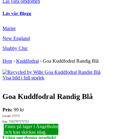
Läs våra omdömen
Läs vår Blogg
Marint
New England
Shabby Chic
Hem
›
Kuddfodral
›
Goa Kuddfodral Randig Blå
Visa bild i full storlek
Goa Kuddfodral Randig Blå
Pris:
99 kr
Lev.art: 27272
Ean: 7332797272722
Finns på lager i Ängelholm
och kan skickas idag.
Fråga om denna produkt