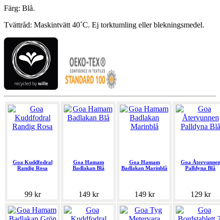
Färg: Blå.
Tvättråd: Maskintvätt 40˚C. Ej torktumling eller blekningsmedel.
Goa Kuddfodral
Goa Hamam
Goa Hamam
Goa Återvunne
Randig Rosa
Badlakan Blå
Badlakan Marinblå
Palldyna Blå
99 kr
149 kr
149 kr
129 kr