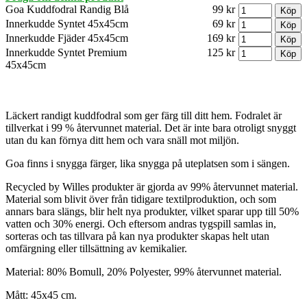
Goa Kuddfodral Randig Blå
99 kr
Innerkudde Syntet 45x45cm
69 kr
Innerkudde Fjäder 45x45cm
169 kr
Innerkudde Syntet Premium
125 kr
45x45cm
Läckert randigt kuddfodral som ger färg till ditt hem. Fodralet är
tillverkat i 99 % återvunnet material. Det är inte bara otroligt snyggt
utan du kan förnya ditt hem och vara snäll mot miljön.
Goa finns i snygga färger, lika snygga på uteplatsen som i sängen.
Recycled by Willes produkter är gjorda av 99% återvunnet material.
Material som blivit över från tidigare textilproduktion, och som
annars bara slängs, blir helt nya produkter, vilket sparar upp till 50%
vatten och 30% energi. Och eftersom andras tygspill samlas in,
sorteras och tas tillvara på kan nya produkter skapas helt utan
omfärgning eller tillsättning av kemikalier.
Material: 80% Bomull, 20% Polyester, 99% återvunnet material.
Mått: 45x45 cm.