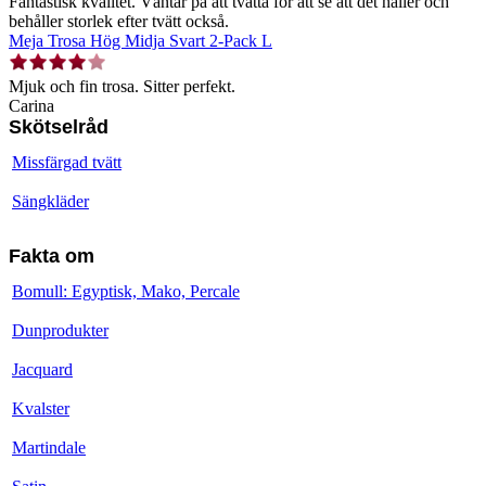
Fantastisk kvalitet. Väntar på att tvätta för att se att det håller och
behåller storlek efter tvätt också.
Meja Trosa Hög Midja Svart 2-Pack L
Mjuk och fin trosa. Sitter perfekt.
Carina
Skötselråd
Missfärgad tvätt
Sängkläder
Fakta om
Bomull: Egyptisk, Mako, Percale
Dunprodukter
Jacquard
Kvalster
Martindale