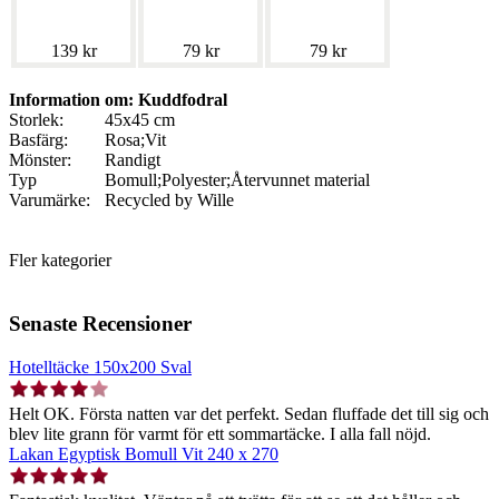
139 kr
79 kr
79 kr
Information om: Kuddfodral
Storlek:
45x45 cm
Basfärg:
Rosa;Vit
Mönster:
Randigt
Typ
Bomull;Polyester;Återvunnet material
Varumärke:
Recycled by Wille
Fler kategorier
Senaste Recensioner
Hotelltäcke 150x200 Sval
Helt OK. Första natten var det perfekt. Sedan fluffade det till sig och
blev lite grann för varmt för ett sommartäcke. I alla fall nöjd.
Lakan Egyptisk Bomull Vit 240 x 270