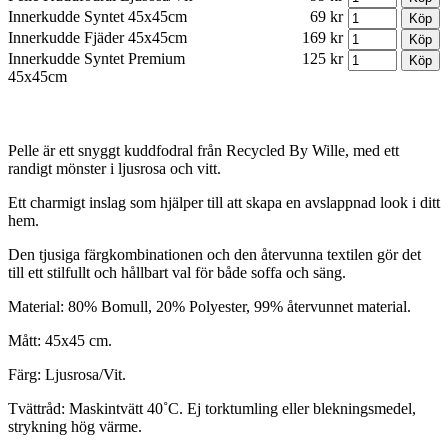
Innerkudde Syntet 45x45cm
69 kr
Innerkudde Fjäder 45x45cm
169 kr
Innerkudde Syntet Premium
125 kr
45x45cm
Pelle är ett snyggt kuddfodral från Recycled By Wille, med ett
randigt mönster i ljusrosa och vitt.
Ett charmigt inslag som hjälper till att skapa en avslappnad look i ditt
hem.
Den tjusiga färgkombinationen och den återvunna textilen gör det
till ett stilfullt och hållbart val för både soffa och säng.
Material: 80% Bomull, 20% Polyester, 99% återvunnet material.
Mått: 45x45 cm.
Färg: Ljusrosa/Vit.
Tvättråd: Maskintvätt 40˚C. Ej torktumling eller blekningsmedel,
strykning hög värme.