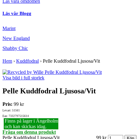
Läs våra omdömen
Läs vår Blogg
Marint
New England
Shabby Chic
Hem
›
Kuddfodral
›
Pelle Kuddfodral Ljusosa/Vit
Visa bild i full storlek
Pelle Kuddfodral Ljusosa/Vit
Pris:
99 kr
Lev.art: 51561
Ean: 7332797515614
Finns på lager i Ängelholm
och kan skickas idag.
Fråga om denna produkt
Pelle Kuddfodral Ljusosa/Vit
99 kr