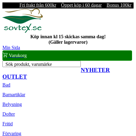
Fri frakt från 600kr
Öppet köp i 60 dagar
Bonus 100kr
Köp innan kl 15 skickas samma dag!
(Gäller lagervaror)
Min Sida
Varukorg
Sök produkt, varumärke
NYHETER
OUTLET
Bad
Barnartiklar
Belysning
Dofter
Fritid
Förvaring