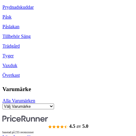
Prydnadskuddar
Påsk
Påslakan
Tillbehör Säng
Trädgård
Tyger
Vaxduk
Överkast
Varumärke
Alla Varumärken
4.5
av
5.0
baserad på 235 recensioner