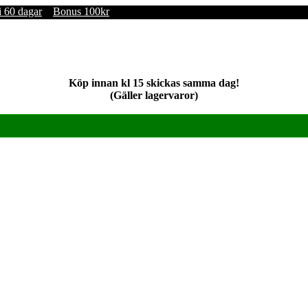
i 60 dagar
Bonus 100kr
Köp innan kl 15 skickas samma dag!
(Gäller lagervaror)