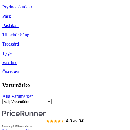
Prydnadskuddar
Påsk
Påslakan
Tillbehör Säng
Trädgård
Tyger
Vaxduk
Överkast
Varumärke
Alla Varumärken
4.5
av
5.0
baserad på 235 recensioner