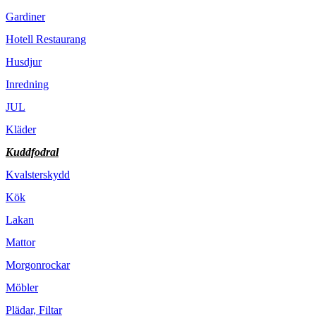
Gardiner
Hotell Restaurang
Husdjur
Inredning
JUL
Kläder
Kuddfodral
Kvalsterskydd
Kök
Lakan
Mattor
Morgonrockar
Möbler
Plädar, Filtar