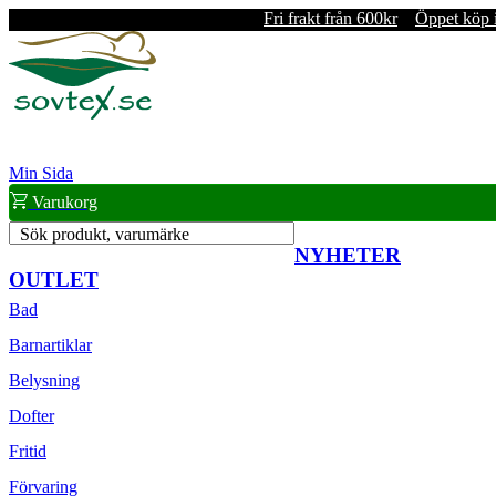
Fri frakt från 600kr
Öppet köp 
Min Sida
Varukorg
Sök produkt, varumärke
NYHETER
OUTLET
Bad
Barnartiklar
Belysning
Dofter
Fritid
Förvaring