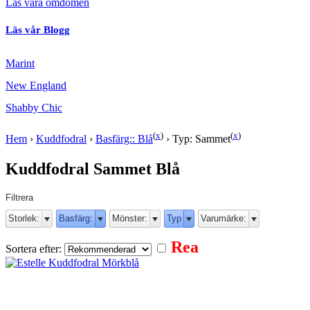
Läs våra omdömen
Läs vår Blogg
Marint
New England
Shabby Chic
(
x
)
(
x
)
Hem
›
Kuddfodral
›
Basfärg:: Blå
›
Typ: Sammet
Kuddfodral Sammet Blå
Filtrera
Storlek:
Basfärg:
Mönster:
Typ
Varumärke:
Rea
Sortera efter: