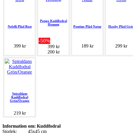
Pongo Kuddfodral
Honung
Nefelli Pläd Rost
Pontino Pläd Natur
Haxby Pläd Grö
-50%
399 kr
189 kr
299 kr
399 kr
200 kr
Spiraldans
Kuddfodral
Grön/Orange
219 kr
Information om: Kuddfodral
Storlek:
45x45 cm