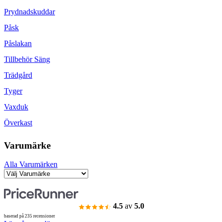
Prydnadskuddar
Påsk
Påslakan
Tillbehör Säng
Trädgård
Tyger
Vaxduk
Överkast
Varumärke
Alla Varumärken
4.5
av
5.0
baserad på 235 recensioner