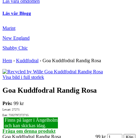
Läs våra omdömen
Läs vår Blogg
Marint
New England
Shabby Chic
Hem
›
Kuddfodral
›
Goa Kuddfodral Randig Rosa
Visa bild i full storlek
Goa Kuddfodral Randig Rosa
Pris:
99 kr
Lev.art: 27271
Ean: 7332797272715
Finns på lager i Ängelholm
och kan skickas idag.
Fråga om denna produkt
Goa Kuddfodral Randig Rosa
99 kr