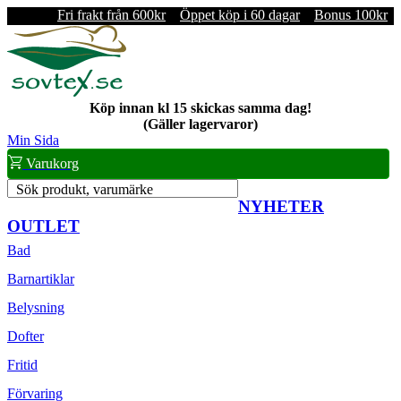
Fri frakt från 600kr
Öppet köp i 60 dagar
Bonus 100kr
Köp innan kl 15 skickas samma dag!
(Gäller lagervaror)
Min Sida
Varukorg
Sök produkt, varumärke
NYHETER
OUTLET
Bad
Barnartiklar
Belysning
Dofter
Fritid
Förvaring