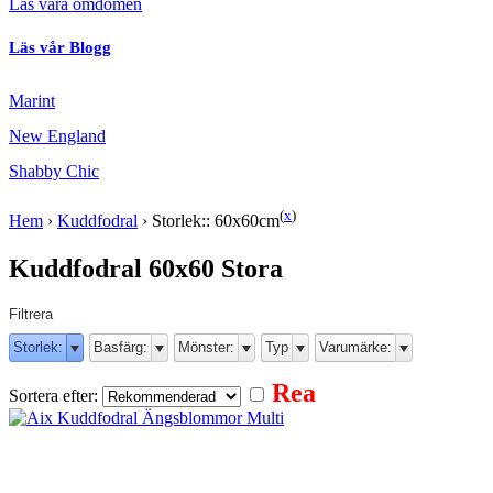
Läs våra omdömen
Läs vår Blogg
Marint
New England
Shabby Chic
(
x
)
Hem
›
Kuddfodral
›
Storlek:: 60x60cm
Kuddfodral 60x60 Stora
Filtrera
Storlek:
Basfärg:
Mönster:
Typ
Varumärke:
Rea
Sortera efter: