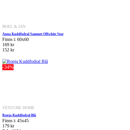
BOEL & JAN
Anna Kuddfodral Sammet Offwhite Stor
Finns i: 60x60
169 kr
152 kr
-34%
VENTURE HOME
Ronja Kuddfodral Blå
Finns i: 45x45
179 kr