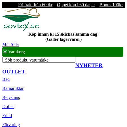
Fri frakt från 600kr
Öppet köp i 60 dagar
Bonus 100kr
Köp innan kl 15 skickas samma dag!
(Gäller lagervaror)
Min Sida
Varukorg
Sök produkt, varumärke
NYHETER
OUTLET
Bad
Barnartiklar
Belysning
Dofter
Fritid
Förvaring