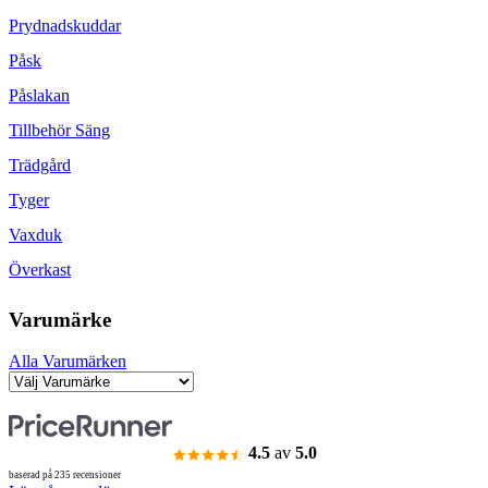
Prydnadskuddar
Påsk
Påslakan
Tillbehör Säng
Trädgård
Tyger
Vaxduk
Överkast
Varumärke
Alla Varumärken
4.5
av
5.0
baserad på 235 recensioner