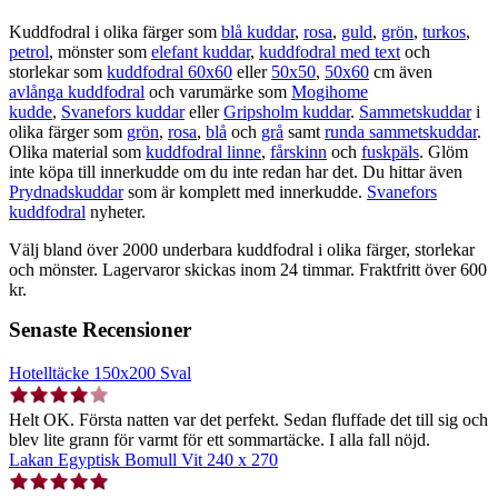
Kuddfodral i olika färger som
blå kuddar
,
rosa
,
guld
,
grön
,
turkos
,
petrol
, mönster som
elefant kuddar
,
kuddfodral med text
och
storlekar som
kuddfodral 60x60
eller
50x50
,
50x60
cm även
avlånga kuddfodral
och varumärke som
Mogihome
kudde
,
Svanefors kuddar
eller
Gripsholm kuddar
.
Sammetskuddar
i
olika färger som
grön
,
rosa
,
blå
och
grå
samt
runda sammetskuddar
.
Olika material som
kuddfodral linne
,
fårskinn
och
fuskpäls
. Glöm
inte köpa till innerkudde om du inte redan har det. Du hittar även
Prydnadskuddar
som är komplett med innerkudde.
Svanefors
kuddfodral
nyheter.
Välj bland över 2000 underbara kuddfodral i olika färger, storlekar
och mönster. Lagervaror skickas inom 24 timmar. Fraktfritt över 600
kr.
Senaste Recensioner
Hotelltäcke 150x200 Sval
Helt OK. Första natten var det perfekt. Sedan fluffade det till sig och
blev lite grann för varmt för ett sommartäcke. I alla fall nöjd.
Lakan Egyptisk Bomull Vit 240 x 270