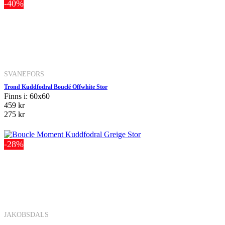
-40%
SVANEFORS
Trond Kuddfodral Bouclé Offwhite Stor
Finns i: 60x60
459 kr
275 kr
-28%
JAKOBSDALS