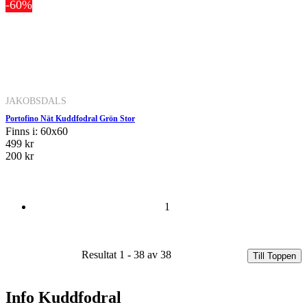
-60%
JAKOBSDALS
Portofino Nät Kuddfodral Grön Stor
Finns i: 60x60
499 kr
200 kr
1
Resultat 1 - 38 av 38
Till Toppen
Info Kuddfodral