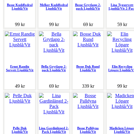
Bosse Kuddfodral
Melker Kuddfodral
Bosse Grytlapp 2-
Lina Tygservett
Ljusblå/Vit
Ljusblå/Vit
pack Ljusblå/Vit
Ljusblå/Vit 2-Pa
99 kr
99 kr
69 kr
59 kr
Ernst Randig
Bella Grytlapp 2-
Bosse Duk Rund
Elin Recycling
Servett Ljusblå/Vit
pack Ljusblå/Vit
Ljusblå/Vit
Löpare Ljusblå/V
49 kr
69 kr
339 kr
99 kr
Pelle Duk
Lina Gardinlängd 2-
Bosse Palldyna
Madicken Löpar
Ljusblå/Vit
Pack Ljusblå/Vit
Ljusblå/Vit
Ljusblå/Vit