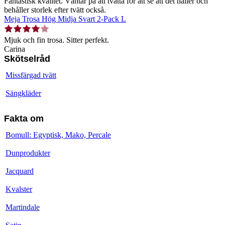
Fantastisk kvalitet. Väntar på att tvätta för att se att det håller och
behåller storlek efter tvätt också.
Meja Trosa Hög Midja Svart 2-Pack L
Mjuk och fin trosa. Sitter perfekt.
Carina
Skötselråd
Missfärgad tvätt
Sängkläder
Fakta om
Bomull: Egyptisk, Mako, Percale
Dunprodukter
Jacquard
Kvalster
Martindale