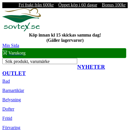
Fri frakt från 600kr
Öppet köp i 60 dagar
Bonus 100kr
Köp innan kl 15 skickas samma dag!
(Gäller lagervaror)
Min Sida
Varukorg
Sök produkt, varumärke
NYHETER
OUTLET
Bad
Barnartiklar
Belysning
Dofter
Fritid
Förvaring