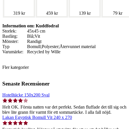
319 kr
459 kr
139 kr
79 kr
Information om: Kuddfodral
Storlek:
45x45 cm
Basfärg:
Blå;Vit
Mönster:
Randigt
Typ
Bomull;Polyester;Återvunnet material
Varumärke:
Recycled by Wille
Fler kategorier
Senaste Recensioner
Hotelltäcke 150x200 Sval
Helt OK. Första natten var det perfekt. Sedan fluffade det till sig och
blev lite grann för varmt för ett sommartäcke. I alla fall nöjd.
Lakan Egyptisk Bomull Vit 240 x 270