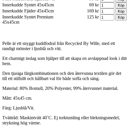
Innerkudde Syntet 45x45cm
69 kr
Innerkudde Fjäder 45x45cm
169 kr
Innerkudde Syntet Premium
125 kr
45x45cm
Pelle är ett snyggt kuddfodral från Recycled By Wille, med ett
randigt mönster i ljusblå och vitt.
Ett charmigt inslag som hjälper till att skapa en avslappnad look i ditt
hem.
Den tjusiga färgkombinationen och den återvunna textilen gör det
till ett stilfullt och hållbart val för både soffa och säng.
Material: 80% Bomull, 20% Polyester, 99% återvunnet material.
Mått: 45x45 cm.
Färg: Ljusblå/Vit.
Tvättråd: Maskintvätt 40˚C. Ej torktumling eller blekningsmedel,
strykning hög värme.