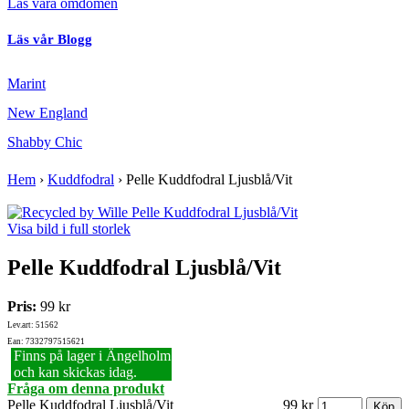
Läs våra omdömen
Läs vår Blogg
Marint
New England
Shabby Chic
Hem
›
Kuddfodral
›
Pelle Kuddfodral Ljusblå/Vit
Visa bild i full storlek
Pelle Kuddfodral Ljusblå/Vit
Pris:
99 kr
Lev.art: 51562
Ean: 7332797515621
Finns på lager i Ängelholm
och kan skickas idag.
Fråga om denna produkt
Pelle Kuddfodral Ljusblå/Vit
99 kr