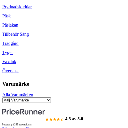
Prydnadskuddar
Påsk
Påslakan
Tillbehör Säng
Trädgård
Tyger
Vaxduk
Överkast
Varumärke
Alla Varumärken
4.5
av
5.0
baserad på 235 recensioner