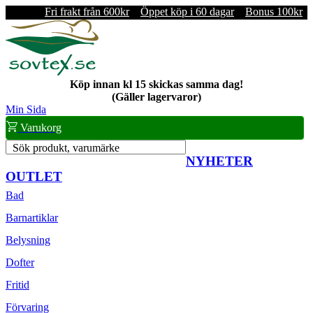
Fri frakt från 600kr
Öppet köp i 60 dagar
Bonus 100kr
Köp innan kl 15 skickas samma dag!
(Gäller lagervaror)
Min Sida
Varukorg
Sök produkt, varumärke
NYHETER
OUTLET
Bad
Barnartiklar
Belysning
Dofter
Fritid
Förvaring