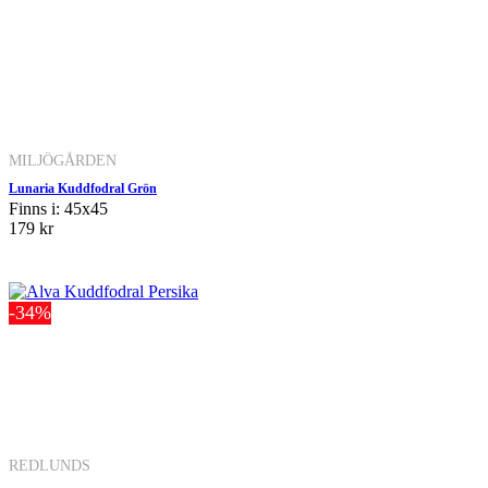
MILJÖGÅRDEN
Lunaria Kuddfodral Grön
Finns i: 45x45
179 kr
-34%
REDLUNDS