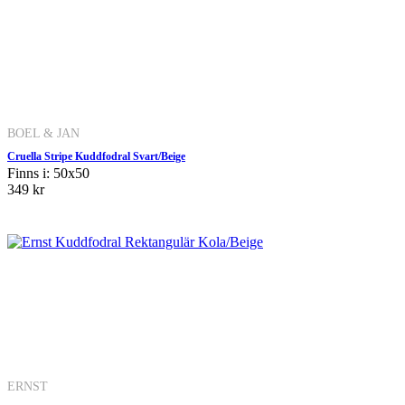
BOEL & JAN
Cruella Stripe Kuddfodral Svart/Beige
Finns i: 50x50
349 kr
ERNST