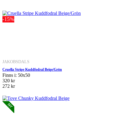
-15%
JAKOBSDALS
Cruella Stripe Kuddfodral Beige/Grön
Finns i: 50x50
320 kr
272 kr