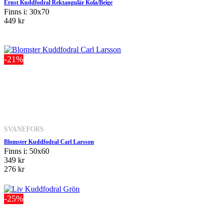
Ernst Kuddfodral Rektangulär Kola/Beige
Finns i: 30x70
449 kr
-21%
SVANEFORS
Blomster Kuddfodral Carl Larsson
Finns i: 50x60
349 kr
276 kr
-25%