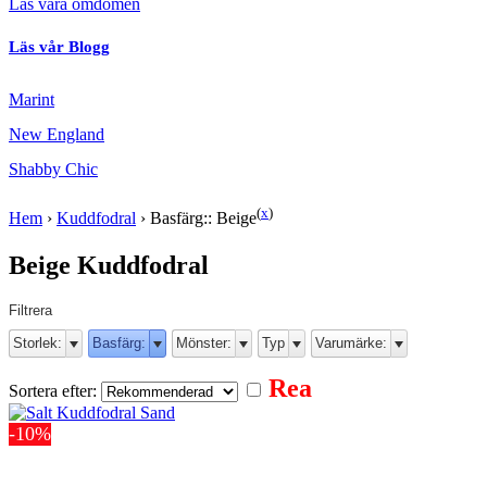
Läs våra omdömen
Läs vår Blogg
Marint
New England
Shabby Chic
(
x
)
Hem
›
Kuddfodral
›
Basfärg:: Beige
Beige Kuddfodral
Filtrera
Storlek:
Basfärg:
Mönster:
Typ
Varumärke:
Rea
Sortera efter:
-10%