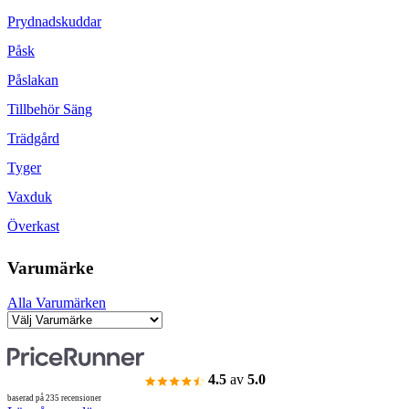
Prydnadskuddar
Påsk
Påslakan
Tillbehör Säng
Trädgård
Tyger
Vaxduk
Överkast
Varumärke
Alla Varumärken
4.5
av
5.0
baserad på 235 recensioner