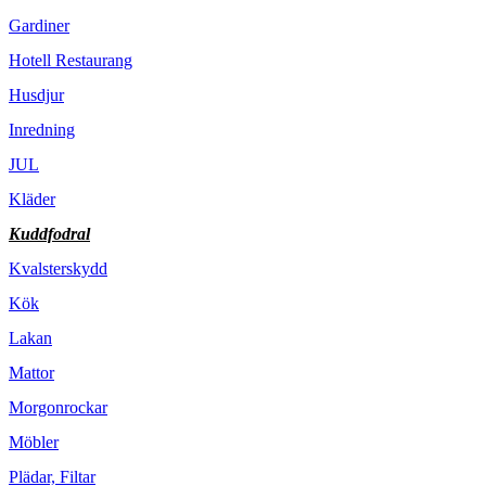
Gardiner
Hotell Restaurang
Husdjur
Inredning
JUL
Kläder
Kuddfodral
Kvalsterskydd
Kök
Lakan
Mattor
Morgonrockar
Möbler
Plädar, Filtar