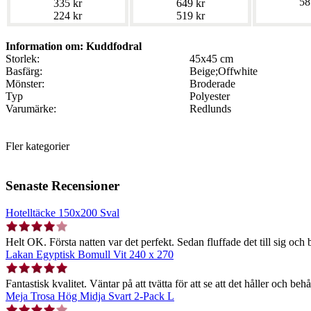
58
335 kr
649 kr
224 kr
519 kr
Information om: Kuddfodral
Storlek:
45x45 cm
Basfärg:
Beige;Offwhite
Mönster:
Broderade
Typ
Polyester
Varumärke:
Redlunds
Fler kategorier
Senaste Recensioner
Hotelltäcke 150x200 Sval
Helt OK. Första natten var det perfekt. Sedan fluffade det till sig och b
Lakan Egyptisk Bomull Vit 240 x 270
Fantastisk kvalitet. Väntar på att tvätta för att se att det håller och behå
Meja Trosa Hög Midja Svart 2-Pack L