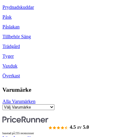
Prydnadskuddar
Påsk
Påslakan
Tillbehör Säng
Trädgård
Tyger
Vaxduk
Överkast
Varumärke
Alla Varumärken
4.5
av
5.0
baserad på 235 recensioner