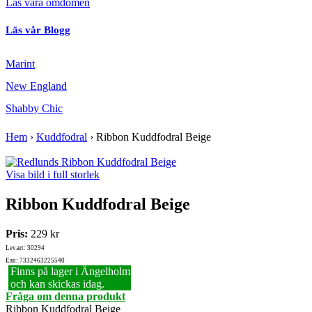
Läs våra omdömen
Läs vår Blogg
Marint
New England
Shabby Chic
Hem
›
Kuddfodral
›
Ribbon Kuddfodral Beige
Visa bild i full storlek
Ribbon Kuddfodral Beige
Pris:
229 kr
Lev.art: 30294
Ean: 7332463225540
Finns på lager i Ängelholm
och kan skickas idag.
Fråga om denna produkt
Ribbon Kuddfodral Beige