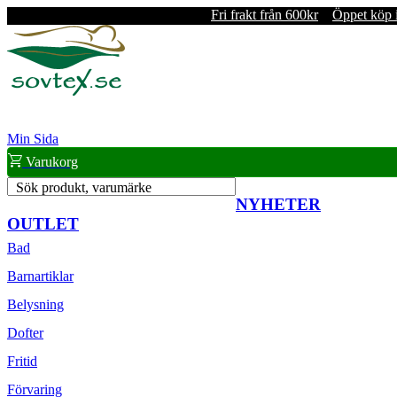
Fri frakt från 600kr
Öppet köp 
Min Sida
Varukorg
Sök produkt, varumärke
NYHETER
OUTLET
Bad
Barnartiklar
Belysning
Dofter
Fritid
Förvaring