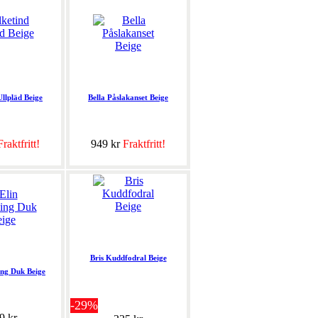
Ullpläd Beige
Bella Påslakanset Beige
Fraktfritt!
949 kr
Fraktfritt!
Bris Kuddfodral Beige
ing Duk Beige
-29%
9 kr