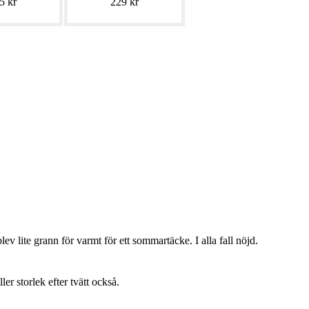
5 kr
229 kr
lev lite grann för varmt för ett sommartäcke. I alla fall nöjd.
ller storlek efter tvätt också.