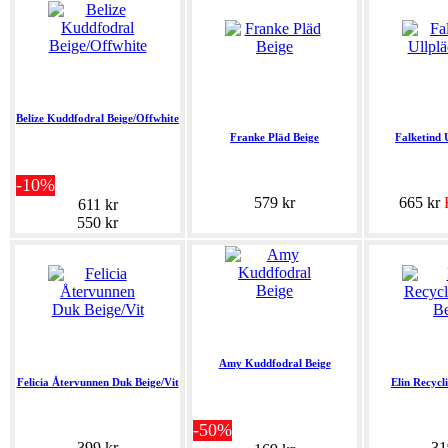
Belize Kuddfodral Beige/Offwhite
Franke Pläd Beige
Falketind 
-10%
579 kr
665 kr
611 kr
550 kr
Amy Kuddfodral Beige
Felicia Återvunnen Duk Beige/Vit
Elin Recycl
-50%
399 kr
31