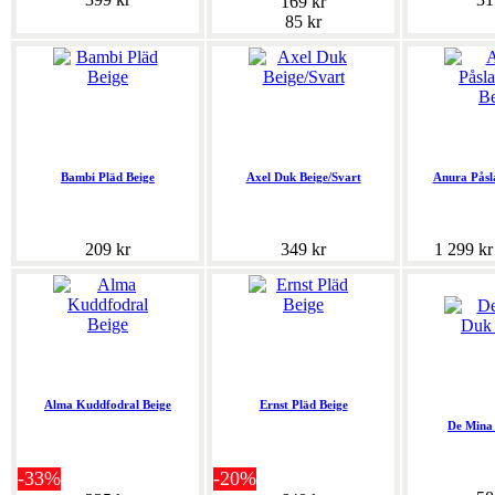
169 kr
85 kr
Bambi Pläd Beige
Axel Duk Beige/Svart
Anura Påsl
209 kr
349 kr
1 299 k
Alma Kuddfodral Beige
Ernst Pläd Beige
De Mina
-33%
-20%