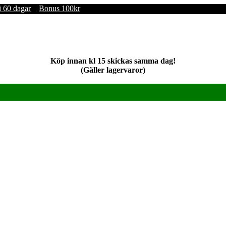
i 60 dagar
Bonus 100kr
Köp innan kl 15 skickas samma dag!
(Gäller lagervaror)