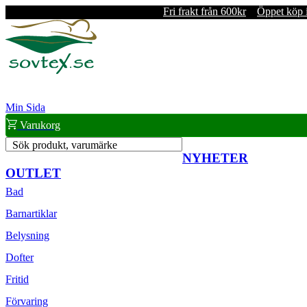
Fri frakt från 600kr
Öppet köp 
Min Sida
Varukorg
Sök produkt, varumärke
NYHETER
OUTLET
Bad
Barnartiklar
Belysning
Dofter
Fritid
Förvaring