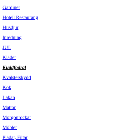
Gardiner
Hotell Restaurang
Husdjur
Inredning
JUL
Kläder
Kuddfodral
Kvalsterskydd
Kök
Lakan
Mattor
Morgonrockar
Möbler
Plädar, Filtar