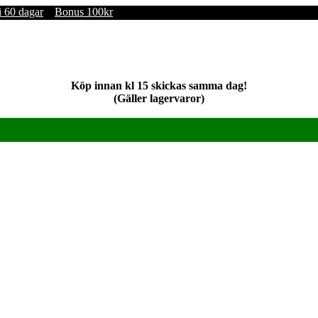
i 60 dagar
Bonus 100kr
Köp innan kl 15 skickas samma dag!
(Gäller lagervaror)