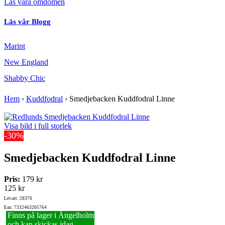
Läs våra omdömen
Läs vår Blogg
Marint
New England
Shabby Chic
Hem
›
Kuddfodral
›
Smedjebacken Kuddfodral Linne
Visa bild i full storlek
-30%
Smedjebacken Kuddfodral Linne
Pris:
179 kr
125 kr
Lev.art: 28370
Ean: 7332463205764
Finns på lager i Ängelholm
och kan skickas idag.