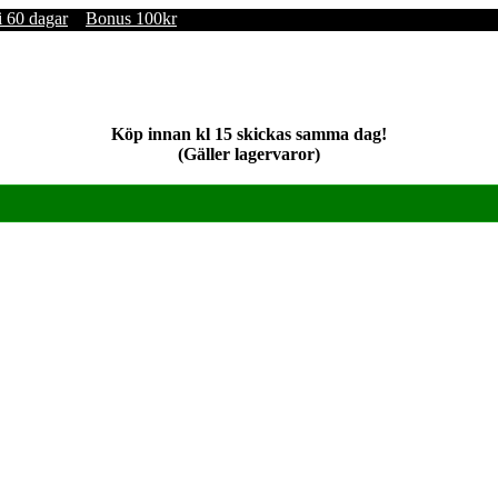
i 60 dagar
Bonus 100kr
Köp innan kl 15 skickas samma dag!
(Gäller lagervaror)