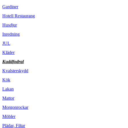
Gardiner
Hotell Restaurang
Husdjur
Inredning
JUL
Kläder
Kuddfodral
Kvalsterskydd
Kök
Lakan
Mattor
Morgonrockar
Möbler
Plädar, Filtar