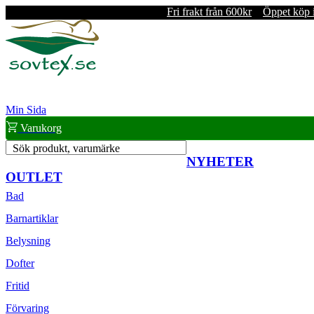
Fri frakt från 600kr
Öppet köp 
Min Sida
Varukorg
Sök produkt, varumärke
NYHETER
OUTLET
Bad
Barnartiklar
Belysning
Dofter
Fritid
Förvaring