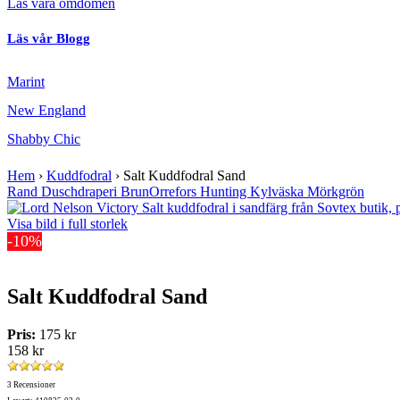
Läs våra omdömen
Läs vår Blogg
Marint
New England
Shabby Chic
Hem
›
Kuddfodral
›
Salt Kuddfodral Sand
Rand Duschdraperi Brun
Orrefors Hunting Kylväska Mörkgrön
Visa bild i full storlek
-10%
Salt Kuddfodral Sand
Pris:
175 kr
158 kr
3 Recensioner