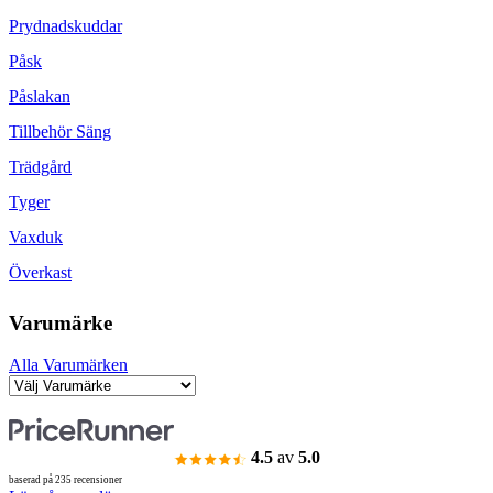
Prydnadskuddar
Påsk
Påslakan
Tillbehör Säng
Trädgård
Tyger
Vaxduk
Överkast
Varumärke
Alla Varumärken
4.5
av
5.0
baserad på 235 recensioner