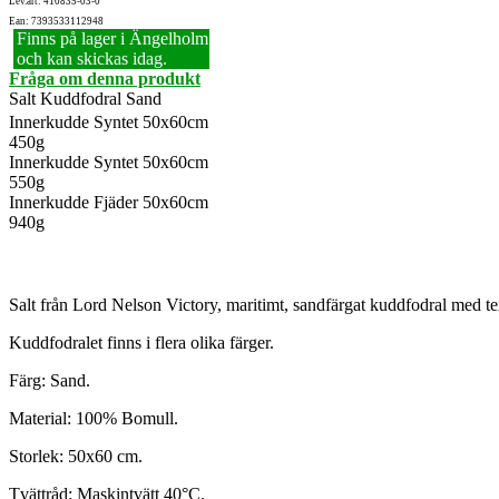
Lev.art: 410835-03-0
Ean: 7393533112948
Finns på lager i Ängelholm
och kan skickas idag.
Fråga om denna produkt
Salt Kuddfodral Sand
Innerkudde Syntet 50x60cm
450g
Innerkudde Syntet 50x60cm
550g
Innerkudde Fjäder 50x60cm
940g
Salt från Lord Nelson Victory, maritimt, sandfärgat kuddfodral med texte
Kuddfodralet finns i flera olika färger.
Färg: Sand.
Material: 100% Bomull.
Storlek: 50x60 cm.
Tvättråd: Maskintvätt 40°C.