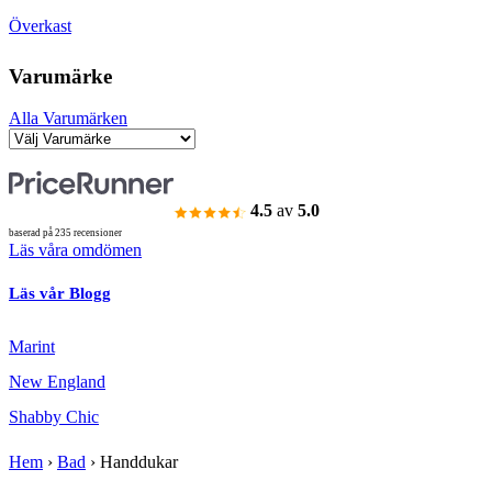
Överkast
Varumärke
Alla Varumärken
4.5
av
5.0
baserad på 235 recensioner
Läs våra omdömen
Läs vår Blogg
Marint
New England
Shabby Chic
Hem
›
Bad
›
Handdukar