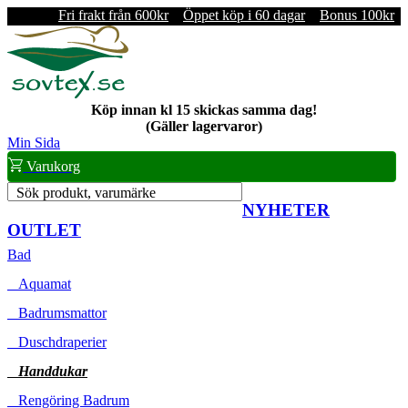
Fri frakt från 600kr
Öppet köp i 60 dagar
Bonus 100kr
Köp innan kl 15 skickas samma dag!
(Gäller lagervaror)
Min Sida
Varukorg
Sök produkt, varumärke
NYHETER
OUTLET
Bad
Aquamat
Badrumsmattor
Duschdraperier
Handdukar
Rengöring Badrum