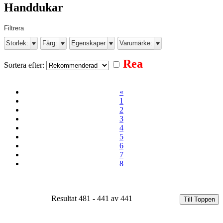
Handdukar
Filtrera
Storlek:
Färg:
Egenskaper
Varumärke:
Rea
Sortera efter:
«
1
2
3
4
5
6
7
8
Resultat 481 - 441 av 441
Till Toppen