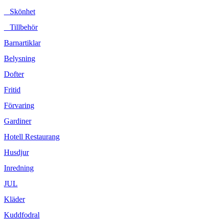
Skönhet
Tillbehör
Barnartiklar
Belysning
Dofter
Fritid
Förvaring
Gardiner
Hotell Restaurang
Husdjur
Inredning
JUL
Kläder
Kuddfodral