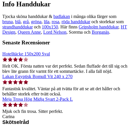
Info Handdukar
Tjocka sköna handdukar &
badlakan
i många olika färger som
bruna
,
blå
,
grå
,
gröna
,
lila
,
rosa
,
röda handdukar
och storlekar som
strandhanddukar
och
100x150
. Här finns
Gripsholm handdukar
,
HT
Design
,
Queen Anne
,
Lord Nelson
, Sorema och
Borganäs
.
Senaste Recensioner
Hotelltäcke 150x200 Sval
Helt OK. Första natten var det perfekt. Sedan fluffade det till sig och
blev lite grann för varmt för ett sommartäcke. I alla fall nöjd.
Lakan Egyptisk Bomull Vit 240 x 270
Fantastisk kvalitet. Väntar på att tvätta för att se att det håller och
behåller storlek efter tvätt också.
Meja Trosa Hög Midja Svart 2-Pack L
Mjuk och fin trosa. Sitter perfekt.
Carina
Skötselråd