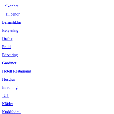
Skönhet
Tillbehör
Barnartiklar
Belysning
Dofter
Fritid
Förvaring
Gardiner
Hotell Restaurang
Husdjur
Inredning
JUL
Kläder
Kuddfodral