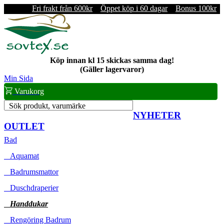
Fri frakt från 600kr
Öppet köp i 60 dagar
Bonus 100kr
Köp innan kl 15 skickas samma dag!
(Gäller lagervaror)
Min Sida
Varukorg
Sök produkt, varumärke
NYHETER
OUTLET
Bad
Aquamat
Badrumsmattor
Duschdraperier
Handdukar
Rengöring Badrum