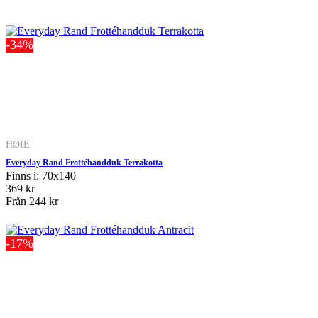
-34%
HØIE
Everyday Rand Frottéhandduk Terrakotta
Finns i: 70x140
369 kr
Från
244 kr
-17%