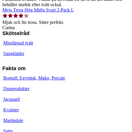
behåller storlek efter tvätt också.
Meja Trosa Hög Midja Svart 2-Pack L
Mjuk och fin trosa. Sitter perfekt.
Carina
Skötselråd
Missfärgad tvätt
Sängkläder
Fakta om
Bomull: Egyptisk, Mako, Percale
Dunprodukter
Jacquard
Kvalster
Martindale
Satin