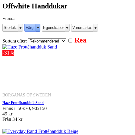
Offwhite Handdukar
Filtrera
Storlek:
Färg:
Egenskaper
Varumärke:
Rea
Sortera efter:
-31%
BORGANÄS OF SWEDEN
Haze Frottéhandduk Sand
Finns i: 50x70, 90x150
49 kr
Från
34 kr