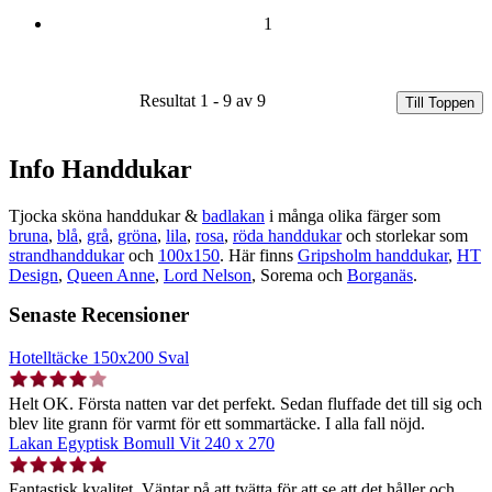
1
Resultat 1 - 9 av 9
Till Toppen
Info Handdukar
Tjocka sköna handdukar &
badlakan
i många olika färger som
bruna
,
blå
,
grå
,
gröna
,
lila
,
rosa
,
röda handdukar
och storlekar som
strandhanddukar
och
100x150
. Här finns
Gripsholm handdukar
,
HT
Design
,
Queen Anne
,
Lord Nelson
, Sorema och
Borganäs
.
Senaste Recensioner
Hotelltäcke 150x200 Sval
Helt OK. Första natten var det perfekt. Sedan fluffade det till sig och
blev lite grann för varmt för ett sommartäcke. I alla fall nöjd.
Lakan Egyptisk Bomull Vit 240 x 270
Fantastisk kvalitet. Väntar på att tvätta för att se att det håller och