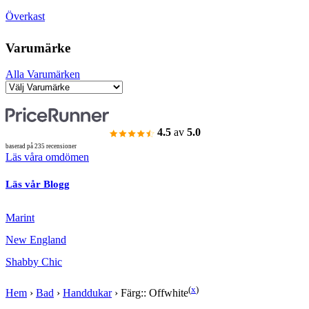
Överkast
Varumärke
Alla Varumärken
4.5
av
5.0
baserad på 235 recensioner
Läs våra omdömen
Läs vår Blogg
Marint
New England
Shabby Chic
(
x
)
Hem
›
Bad
›
Handdukar
›
Färg:: Offwhite