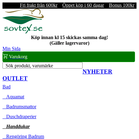
Fri frakt från 600kr
Öppet köp i 60 dagar
Bonus 100kr
Köp innan kl 15 skickas samma dag!
(Gäller lagervaror)
Min Sida
Varukorg
Sök produkt, varumärke
NYHETER
OUTLET
Bad
Aquamat
Badrumsmattor
Duschdraperier
Handdukar
Rengöring Badrum