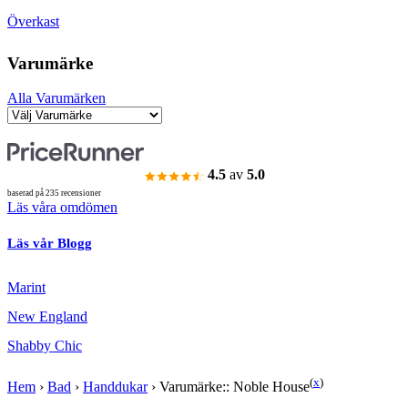
Överkast
Varumärke
Alla Varumärken
4.5
av
5.0
baserad på 235 recensioner
Läs våra omdömen
Läs vår Blogg
Marint
New England
Shabby Chic
(
x
)
Hem
›
Bad
›
Handdukar
›
Varumärke:: Noble House