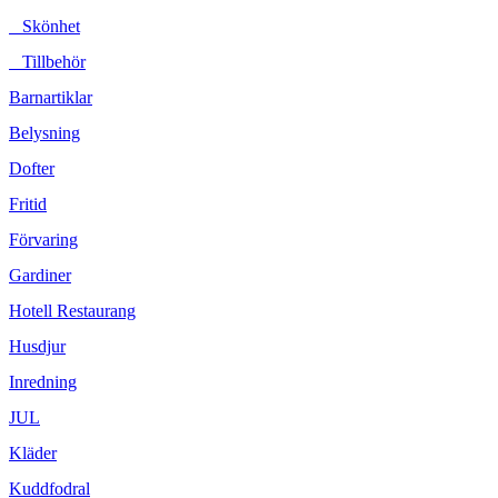
Skönhet
Tillbehör
Barnartiklar
Belysning
Dofter
Fritid
Förvaring
Gardiner
Hotell Restaurang
Husdjur
Inredning
JUL
Kläder
Kuddfodral