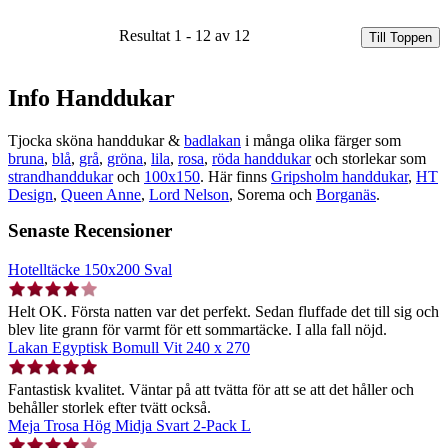
Resultat 1 - 12 av 12
Till Toppen
Info Handdukar
Tjocka sköna handdukar &
badlakan
i många olika färger som
bruna
,
blå
,
grå
,
gröna
,
lila
,
rosa
,
röda handdukar
och storlekar som
strandhanddukar
och
100x150
. Här finns
Gripsholm handdukar
,
HT
Design
,
Queen Anne
,
Lord Nelson
, Sorema och
Borganäs
.
Senaste Recensioner
Hotelltäcke 150x200 Sval
Helt OK. Första natten var det perfekt. Sedan fluffade det till sig och
blev lite grann för varmt för ett sommartäcke. I alla fall nöjd.
Lakan Egyptisk Bomull Vit 240 x 270
Fantastisk kvalitet. Väntar på att tvätta för att se att det håller och
behåller storlek efter tvätt också.
Meja Trosa Hög Midja Svart 2-Pack L