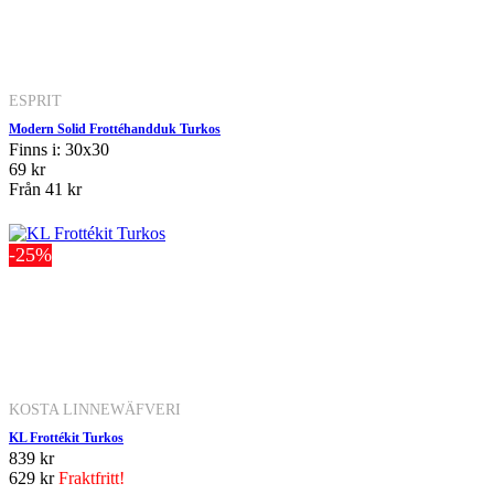
ESPRIT
Modern Solid Frottéhandduk Turkos
Finns i: 30x30
69 kr
Från
41 kr
-25%
KOSTA LINNEWÄFVERI
KL Frottékit Turkos
839 kr
629 kr
Fraktfritt!