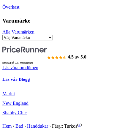
Överkast
Varumärke
Alla Varumärken
4.5
av
5.0
baserad på 235 recensioner
Läs våra omdömen
Läs vår Blogg
Marint
New England
Shabby Chic
(
x
)
Hem
›
Bad
›
Handdukar
›
Färg:: Turkos