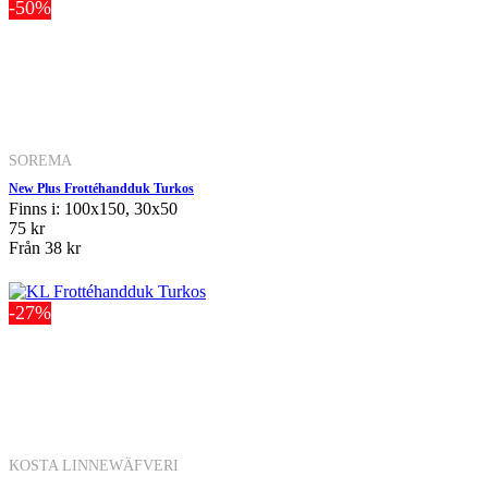
-50%
SOREMA
New Plus Frottéhandduk Turkos
Finns i: 100x150, 30x50
75 kr
Från
38 kr
-27%
KOSTA LINNEWÄFVERI