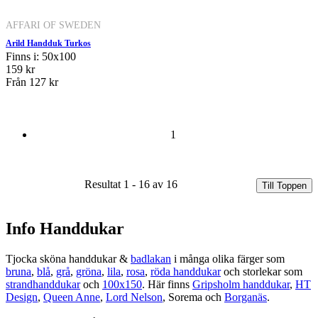
AFFARI OF SWEDEN
Arild Handduk Turkos
Finns i: 50x100
159 kr
Från
127 kr
1
Resultat 1 - 16 av 16
Till Toppen
Info Handdukar
Tjocka sköna handdukar &
badlakan
i många olika färger som
bruna
,
blå
,
grå
,
gröna
,
lila
,
rosa
,
röda handdukar
och storlekar som
strandhanddukar
och
100x150
. Här finns
Gripsholm handdukar
,
HT
Design
,
Queen Anne
,
Lord Nelson
, Sorema och
Borganäs
.