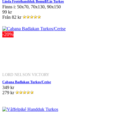
Linda Frottéhandduk Bomull/Lin Turkos
Finns i: 50x70, 70x130, 90x150
99 kr
Från
82 kr
-20%
LORD NELSON VICTORY
Cabana Badlakan Turkos/Cerise
349 kr
279 kr