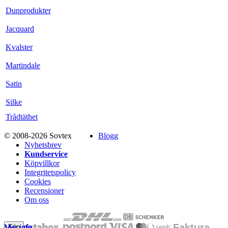
Dunprodukter
Jacquard
Kvalster
Martindale
Satin
Silke
Trådtäthet
© 2008-2026 Sovtex
Blogg
Nyhetsbrev
Kundservice
Köpvillkor
Integritetspolicy
Cookies
Recensioner
Om oss
Mer info
Mer info
Mer info
Mer info
Mer info
Mer info
Mer info
Mer info
Mer info
Mer info
Mer info