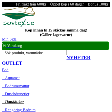
Fri frakt från 600kr
Öppet köp i 60 dagar
Bonus 100kr
Köp innan kl 15 skickas samma dag!
(Gäller lagervaror)
Min Sida
Varukorg
Sök produkt, varumärke
NYHETER
OUTLET
Bad
Aquamat
Badrumsmattor
Duschdraperier
Handdukar
Rengöring Badrum