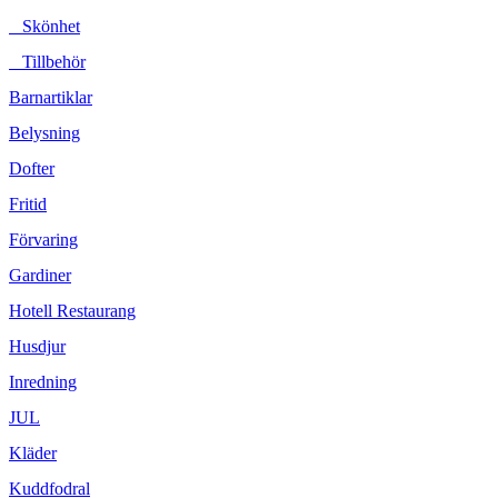
Skönhet
Tillbehör
Barnartiklar
Belysning
Dofter
Fritid
Förvaring
Gardiner
Hotell Restaurang
Husdjur
Inredning
JUL
Kläder
Kuddfodral