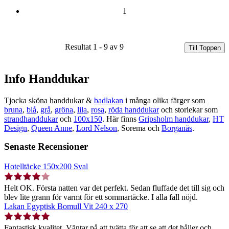
1
Resultat 1 - 9 av 9
Till Toppen
Info Handdukar
Tjocka sköna handdukar &
badlakan
i många olika färger som
bruna
,
blå
,
grå
,
gröna
,
lila
,
rosa
,
röda handdukar
och storlekar som
strandhanddukar
och
100x150
. Här finns
Gripsholm handdukar
,
HT
Design
,
Queen Anne
,
Lord Nelson
, Sorema och
Borganäs
.
Senaste Recensioner
Hotelltäcke 150x200 Sval
Helt OK. Första natten var det perfekt. Sedan fluffade det till sig och
blev lite grann för varmt för ett sommartäcke. I alla fall nöjd.
Lakan Egyptisk Bomull Vit 240 x 270
Fantastisk kvalitet. Väntar på att tvätta för att se att det håller och