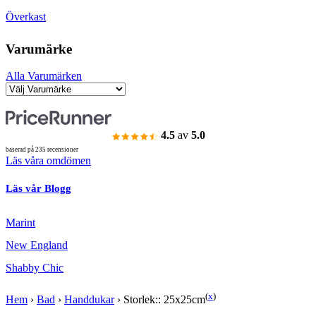
Överkast
Varumärke
Alla Varumärken
4.5
av
5.0
baserad på 235 recensioner
Läs våra omdömen
Läs vår Blogg
Marint
New England
Shabby Chic
(
x
)
Hem
›
Bad
›
Handdukar
›
Storlek:: 25x25cm