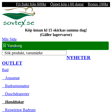
Fri frakt från 600kr
Öppet köp i 60 dagar
Bonus 100kr
Köp innan kl 15 skickas samma dag!
(Gäller lagervaror)
Min Sida
Varukorg
Sök produkt, varumärke
NYHETER
OUTLET
Bad
Aquamat
Badrumsmattor
Duschdraperier
Handdukar
Rengöring Badrum