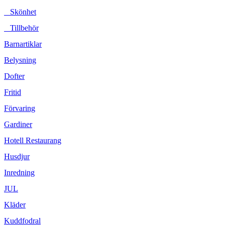
Skönhet
Tillbehör
Barnartiklar
Belysning
Dofter
Fritid
Förvaring
Gardiner
Hotell Restaurang
Husdjur
Inredning
JUL
Kläder
Kuddfodral