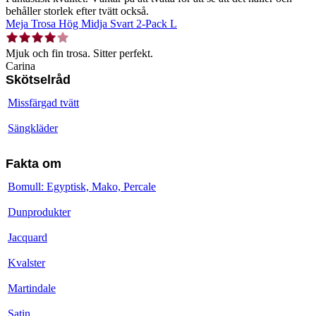
behåller storlek efter tvätt också.
Meja Trosa Hög Midja Svart 2-Pack L
Mjuk och fin trosa. Sitter perfekt.
Carina
Skötselråd
Missfärgad tvätt
Sängkläder
Fakta om
Bomull: Egyptisk, Mako, Percale
Dunprodukter
Jacquard
Kvalster
Martindale
Satin