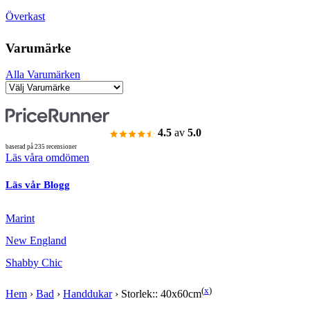
Överkast
Varumärke
Alla Varumärken
4.5
av
5.0
baserad på 235 recensioner
Läs våra omdömen
Läs vår Blogg
Marint
New England
Shabby Chic
(
x
)
Hem
›
Bad
›
Handdukar
›
Storlek:: 40x60cm