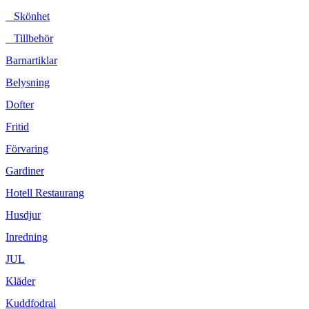
Skönhet
Tillbehör
Barnartiklar
Belysning
Dofter
Fritid
Förvaring
Gardiner
Hotell Restaurang
Husdjur
Inredning
JUL
Kläder
Kuddfodral