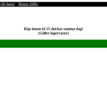
i 60 dagar
Bonus 100kr
Köp innan kl 15 skickas samma dag!
(Gäller lagervaror)