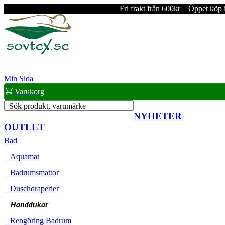
Fri frakt från 600kr
Öppet köp 
Min Sida
Varukorg
Sök produkt, varumärke
NYHETER
OUTLET
Bad
Aquamat
Badrumsmattor
Duschdraperier
Handdukar
Rengöring Badrum