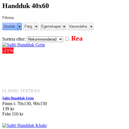
Handduk 40x60
Filtrera
Storlek:
Färg:
Egenskaper
Varumärke:
Rea
Sortera efter:
-21%
CLASSIC TEXTILES
Saltö Handduk Grön
Finns i: 70x130, 90x150
139 kr
Från
110 kr