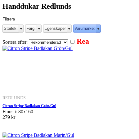
Handdukar Redlunds
Filtrera
Storlek:
Färg:
Egenskaper
Varumärke:
Rea
Sortera efter:
REDLUNDS
Citron Stripe Badlakan Grön/Gul
Finns i: 80x160
279 kr