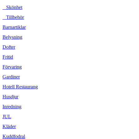
Skönhet
Tillbehör
Barnartiklar
Belysning
Dofter
Fritid
Förvaring
Gardiner
Hotell Restaurang
Husdjur
Inredning
JUL
Kläder
Kuddfodral