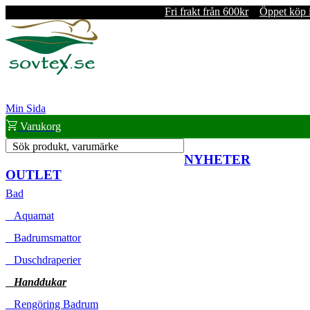
Fri frakt från 600kr
Öppet köp 
Min Sida
Varukorg
Sök produkt, varumärke
NYHETER
OUTLET
Bad
Aquamat
Badrumsmattor
Duschdraperier
Handdukar
Rengöring Badrum