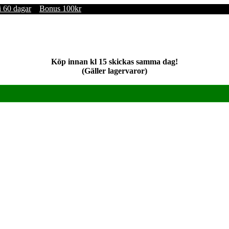
i 60 dagar
Bonus 100kr
Köp innan kl 15 skickas samma dag!
(Gäller lagervaror)