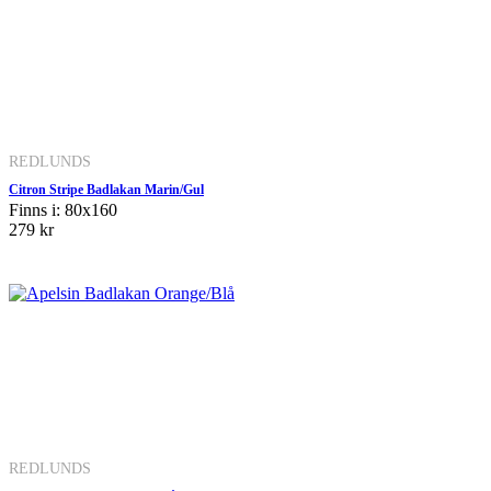
REDLUNDS
Citron Stripe Badlakan Marin/Gul
Finns i: 80x160
279 kr
REDLUNDS