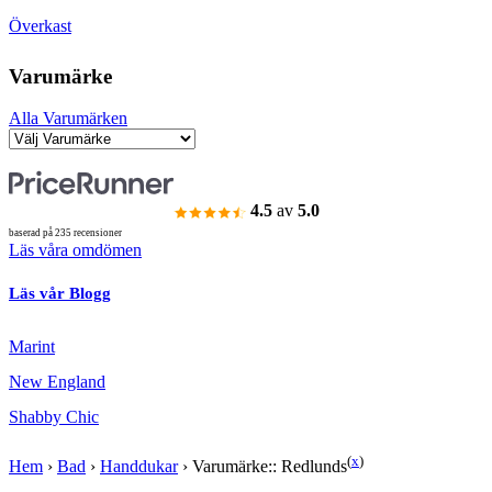
Överkast
Varumärke
Alla Varumärken
4.5
av
5.0
baserad på 235 recensioner
Läs våra omdömen
Läs vår Blogg
Marint
New England
Shabby Chic
(
x
)
Hem
›
Bad
›
Handdukar
›
Varumärke:: Redlunds