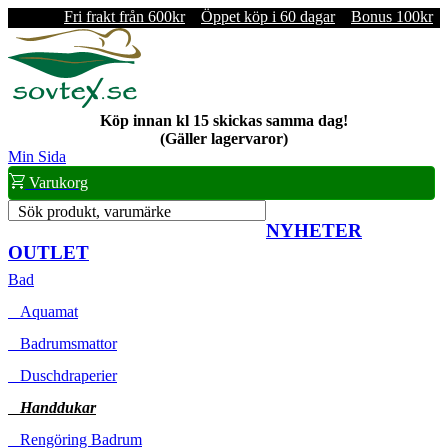
Fri frakt från 600kr
Öppet köp i 60 dagar
Bonus 100kr
Köp innan kl 15 skickas samma dag!
(Gäller lagervaror)
Min Sida
Varukorg
Sök produkt, varumärke
NYHETER
OUTLET
Bad
Aquamat
Badrumsmattor
Duschdraperier
Handdukar
Rengöring Badrum