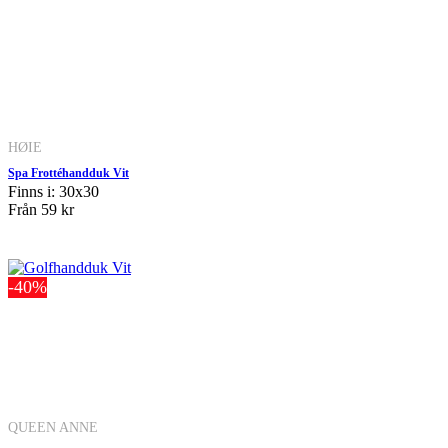
HØIE
Spa Frottéhandduk Vit
Finns i: 30x30
Från
59 kr
-40%
QUEEN ANNE