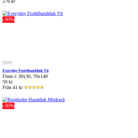
276 kr
-30%
HØIE
Everyday Frottéhandduk Vit
Finns i: 30x30, 70x140
59 kr
Från
41 kr
-30%