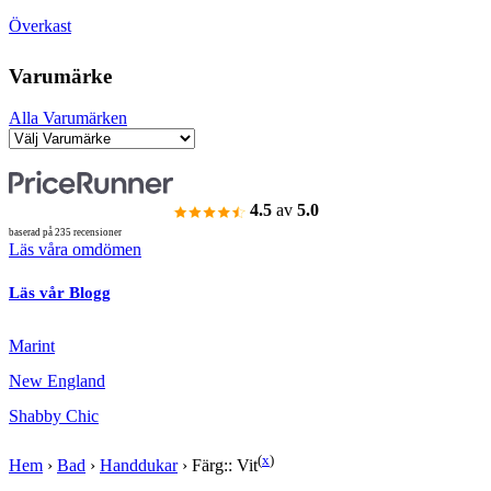
Överkast
Varumärke
Alla Varumärken
4.5
av
5.0
baserad på 235 recensioner
Läs våra omdömen
Läs vår Blogg
Marint
New England
Shabby Chic
(
x
)
Hem
›
Bad
›
Handdukar
›
Färg:: Vit