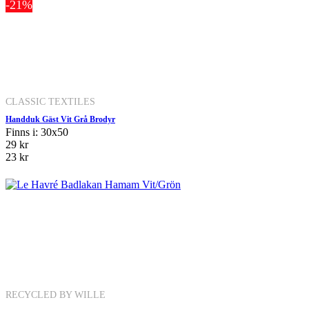
-21%
CLASSIC TEXTILES
Handduk Gäst Vit Grå Brodyr
Finns i: 30x50
29 kr
23 kr
RECYCLED BY WILLE