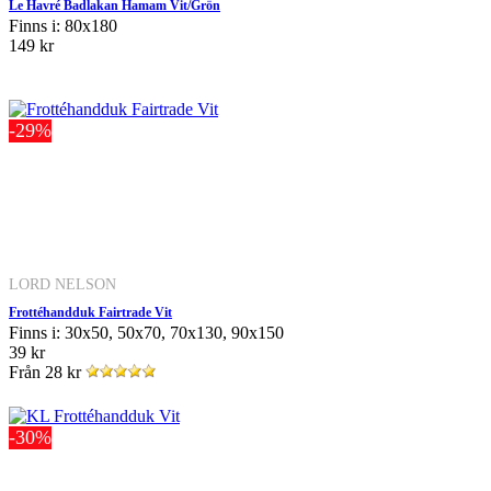
Le Havré Badlakan Hamam Vit/Grön
Finns i: 80x180
149 kr
-29%
LORD NELSON
Frottéhandduk Fairtrade Vit
Finns i: 30x50, 50x70, 70x130, 90x150
39 kr
Från
28 kr
-30%