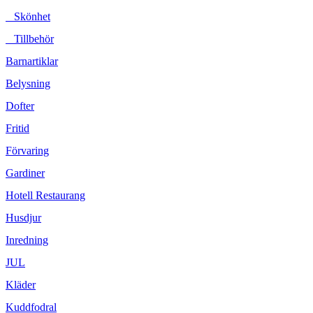
Skönhet
Tillbehör
Barnartiklar
Belysning
Dofter
Fritid
Förvaring
Gardiner
Hotell Restaurang
Husdjur
Inredning
JUL
Kläder
Kuddfodral