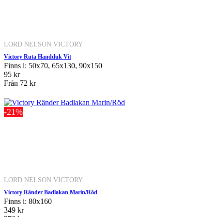
LORD NELSON VICTORY
Victory Ruta Handduk Vit
Finns i: 50x70, 65x130, 90x150
95 kr
Från
72 kr
-21%
LORD NELSON VICTORY
Victory Ränder Badlakan Marin/Röd
Finns i: 80x160
349 kr