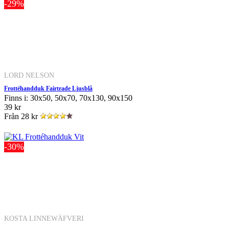
-29%
LORD NELSON
Frottéhandduk Fairtrade Ljusblå
Finns i: 30x50, 50x70, 70x130, 90x150
39 kr
Från
28 kr
-30%
KOSTA LINNEWÄFVERI