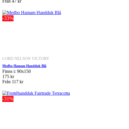
Från
47 kr
-33%
LORD NELSON VICTORY
Medbo Hamam Handduk Blå
Finns i: 90x150
175 kr
Från
117 kr
-31%