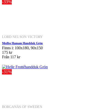
-33%
LORD NELSON VICTORY
Medbo Hamam Handduk Grön
Finns i: 100x180, 90x150
175 kr
Från
117 kr
-31%
BORGANÄS OF SWEDEN