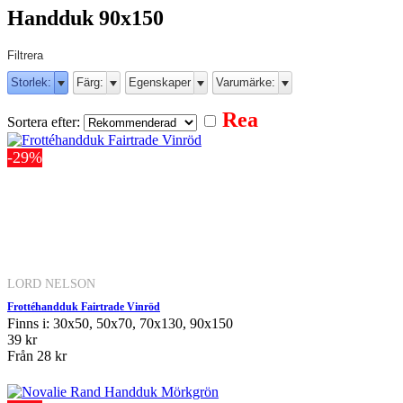
Handduk 90x150
Filtrera
Storlek:
Färg:
Egenskaper
Varumärke:
Rea
Sortera efter:
-29%
LORD NELSON
Frottéhandduk Fairtrade Vinröd
Finns i: 30x50, 50x70, 70x130, 90x150
39 kr
Från
28 kr