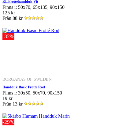
KL Frottéhandduk Vit
Finns i: 50x70, 65x135, 90x150
125 kr
Från
88 kr
-32%
BORGANÄS OF SWEDEN
Handduk Basic Frotté Röd
Finns i: 30x50, 50x70, 90x150
19 kr
Från
13 kr
-29%