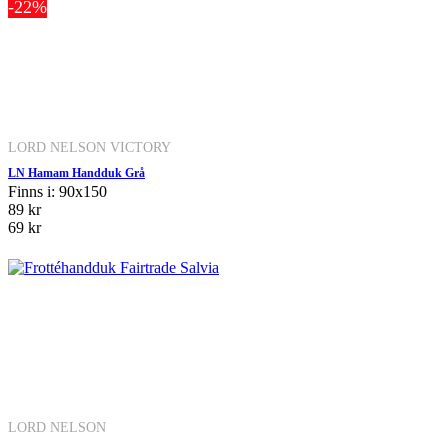
-22%
LORD NELSON VICTORY
LN Hamam Handduk Grå
Finns i: 90x150
89 kr
69 kr
LORD NELSON