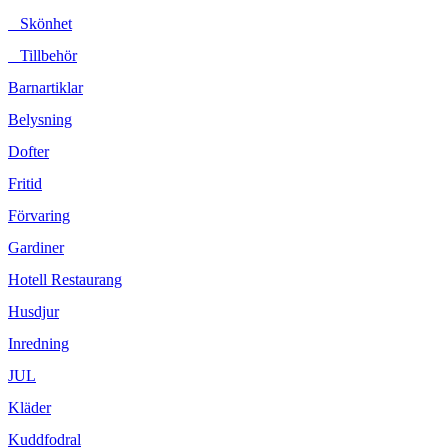
Skönhet
Tillbehör
Barnartiklar
Belysning
Dofter
Fritid
Förvaring
Gardiner
Hotell Restaurang
Husdjur
Inredning
JUL
Kläder
Kuddfodral