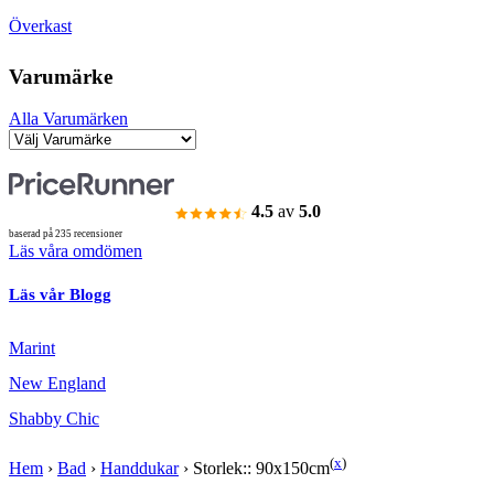
Överkast
Varumärke
Alla Varumärken
4.5
av
5.0
baserad på 235 recensioner
Läs våra omdömen
Läs vår Blogg
Marint
New England
Shabby Chic
(
x
)
Hem
›
Bad
›
Handdukar
›
Storlek:: 90x150cm