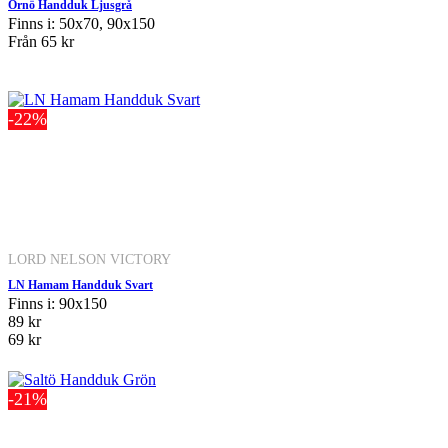
Ornö Handduk Ljusgrå
Finns i: 50x70, 90x150
Från
65 kr
-22%
LORD NELSON VICTORY
LN Hamam Handduk Svart
Finns i: 90x150
89 kr
69 kr
-21%