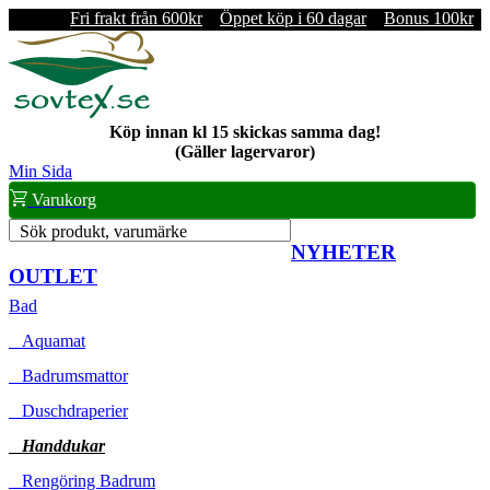
Fri frakt från 600kr
Öppet köp i 60 dagar
Bonus 100kr
Köp innan kl 15 skickas samma dag!
(Gäller lagervaror)
Min Sida
Varukorg
Sök produkt, varumärke
NYHETER
OUTLET
Bad
Aquamat
Badrumsmattor
Duschdraperier
Handdukar
Rengöring Badrum