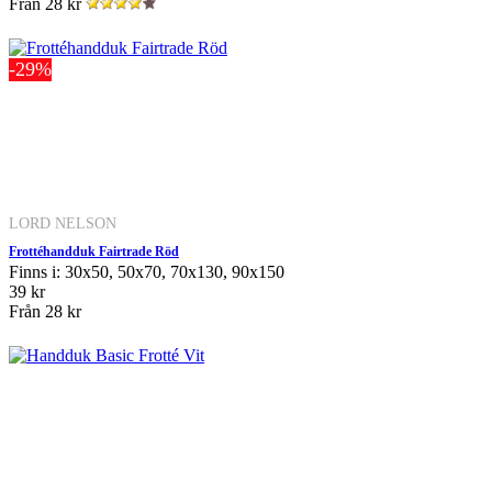
Från
28 kr
-29%
LORD NELSON
Frottéhandduk Fairtrade Röd
Finns i: 30x50, 50x70, 70x130, 90x150
39 kr
Från
28 kr