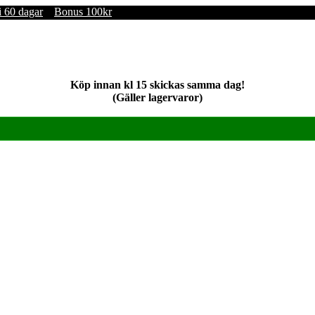
i 60 dagar
Bonus 100kr
Köp innan kl 15 skickas samma dag!
(Gäller lagervaror)