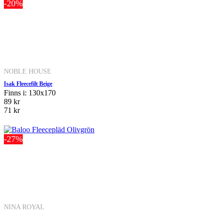
-20%
NOBLE HOUSE
Isak Fleecefilt Beige
Finns i: 130x170
89 kr
71 kr
-27%
NINA ROYAL