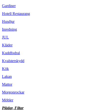
Gardiner
Hotell Restaurang
Husdjur
Inredning
JUL
Kläder
Kuddfodral
Kvalsterskydd
Kök
Lakan
Mattor
Morgonrockar
Möbler
Plädar, Filtar