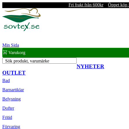
Fri frakt från 600kr
Öppet köp 
Min Sida
Varukorg
Sök produkt, varumärke
NYHETER
OUTLET
Bad
Barnartiklar
Belysning
Dofter
Fritid
Förvaring