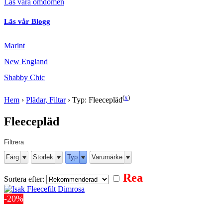
Läs våra omdömen
Läs vår Blogg
Marint
New England
Shabby Chic
(
x
)
Hem
›
Plädar, Filtar
›
Typ: Fleecepläd
Fleecepläd
Filtrera
Färg
Storlek
Typ
Varumärke
Rea
Sortera efter:
-20%