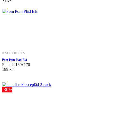
71 kr
KM CARPETS
Pom Pom Pläd Blå
Finns i: 130x170
189 kr
-30%