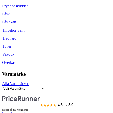
Prydnadskuddar
Påsk
Påslakan
Tillbehör Säng
Trädgård
Tyger
Vaxduk
Överkast
Varumärke
Alla Varumärken
4.5
av
5.0
baserad på 235 recensioner