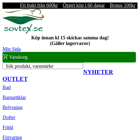
Fri frakt från 600kr
Öppet köp i 60 dagar
Bonus 100kr
Köp innan kl 15 skickas samma dag!
(Gäller lagervaror)
Min Sida
Varukorg
Sök produkt, varumärke
NYHETER
OUTLET
Bad
Barnartiklar
Belysning
Dofter
Fritid
Förvaring