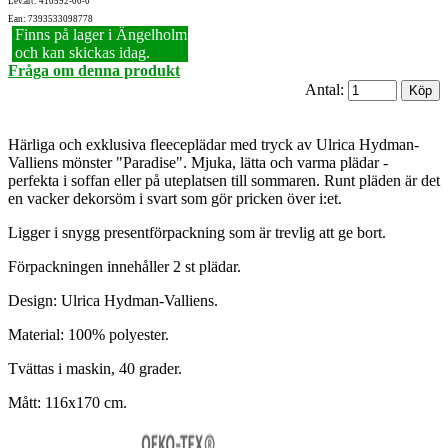
Lev.art: 410592-00-0
Ean: 7393533098778
Finns på lager i Ängelholm
och kan skickas idag.
Fråga om denna produkt
Antal:
Härliga och exklusiva fleeceplädar med tryck av Ulrica Hydman-
Valliens mönster "Paradise". Mjuka, lätta och varma plädar -
perfekta i soffan eller på uteplatsen till sommaren. Runt pläden är det
en vacker dekorsöm i svart som gör pricken över i:et.
Ligger i snygg presentförpackning som är trevlig att ge bort.
Förpackningen innehåller 2 st plädar.
Design: Ulrica Hydman-Valliens.
Material: 100% polyester.
Tvättas i maskin, 40 grader.
Mått: 116x170 cm.