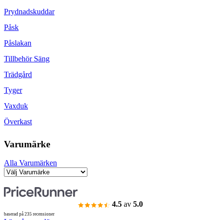
Prydnadskuddar
Påsk
Påslakan
Tillbehör Säng
Trädgård
Tyger
Vaxduk
Överkast
Varumärke
Alla Varumärken
4.5
av
5.0
baserad på 235 recensioner