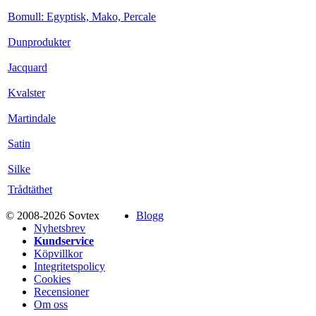
Bomull: Egyptisk, Mako, Percale
Dunprodukter
Jacquard
Kvalster
Martindale
Satin
Silke
Trådtäthet
© 2008-2026 Sovtex
Blogg
Nyhetsbrev
Kundservice
Köpvillkor
Integritetspolicy
Cookies
Recensioner
Om oss