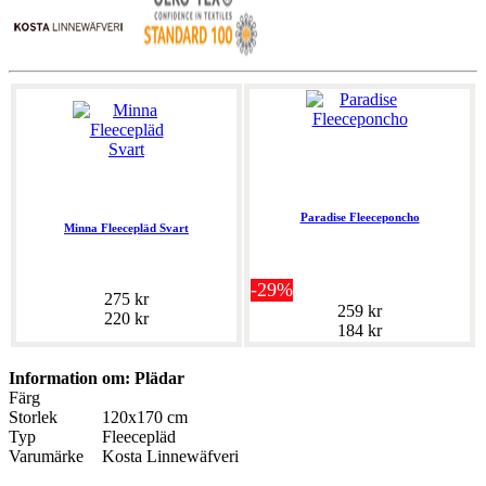
Paradise Fleeceponcho
Minna Fleecepläd Svart
-29%
275 kr
259 kr
220 kr
184 kr
Information om: Plädar
Färg
Storlek
120x170 cm
Typ
Fleecepläd
Varumärke
Kosta Linnewäfveri