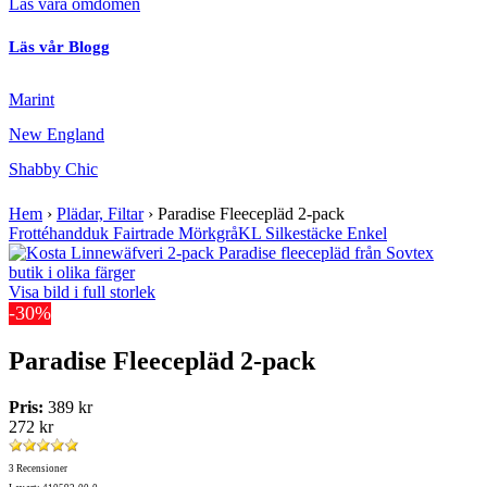
Läs våra omdömen
Läs vår Blogg
Marint
New England
Shabby Chic
Hem
›
Plädar, Filtar
›
Paradise Fleecepläd 2-pack
Frottéhandduk Fairtrade Mörkgrå
KL Silkestäcke Enkel
Visa bild i full storlek
-30%
Paradise Fleecepläd 2-pack
Pris:
389 kr
272 kr
3 Recensioner