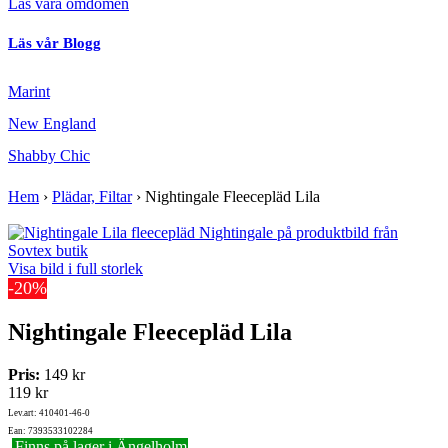
Läs våra omdömen
Läs vår Blogg
Marint
New England
Shabby Chic
Hem
›
Plädar, Filtar
›
Nightingale Fleecepläd Lila
Visa bild i full storlek
-20%
Nightingale Fleecepläd Lila
Pris:
149 kr
119 kr
Lev.art: 410401-46-0
Ean: 7393533102284
Finns på lager i Ängelholm