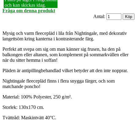
och kan skickas idag.
Fråga om denna produkt
Antal:
Mysig och varm fleecepläd i lila från Nightingale, med dekorativ
langettsöm kring kanterna i kontrasterande färg.
Perfekt att svepa om sig om man känner sig frusen, ha den på
balkongen eller altanen, som komplement på sommarkvällen eller
när du sitter hemma i soffan!
Pläden är antipillingbehandlad vilket betyder att den inte nopprar.
Nightingale fleecepläd finns i flera snygga färger, och som
matchande poncho!
Material: 100% Polyester, 250 g/m².
Storlek: 130x170 cm.
Tvättråd: Maskintvätt 40°C.