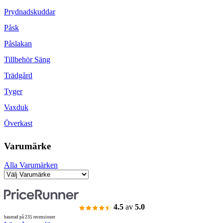
Prydnadskuddar
Påsk
Påslakan
Tillbehör Säng
Trädgård
Tyger
Vaxduk
Överkast
Varumärke
Alla Varumärken
4.5
av
5.0
baserad på 235 recensioner