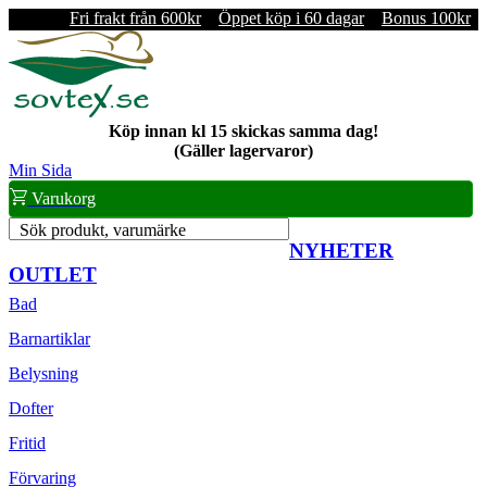
Fri frakt från 600kr
Öppet köp i 60 dagar
Bonus 100kr
Köp innan kl 15 skickas samma dag!
(Gäller lagervaror)
Min Sida
Varukorg
Sök produkt, varumärke
NYHETER
OUTLET
Bad
Barnartiklar
Belysning
Dofter
Fritid
Förvaring