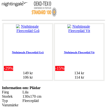
Nightingale Fleecepläd Grå
Nightingale Fleecepläd Vit
-29%
-15%
149 kr
134 kr
106 kr
114 kr
Information om: Plädar
Färg
Lila
Storlek
130x170 cm
Typ
Fleecepläd
Varumärke