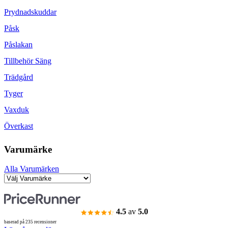
Prydnadskuddar
Påsk
Påslakan
Tillbehör Säng
Trädgård
Tyger
Vaxduk
Överkast
Varumärke
Alla Varumärken
4.5
av
5.0
baserad på 235 recensioner