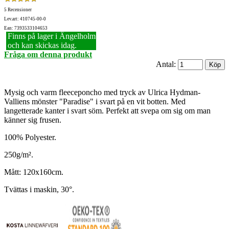
5 Recensioner
Lev.art: 410745-00-0
Ean: 7393533104653
Finns på lager i Ängelholm
och kan skickas idag.
Fråga om denna produkt
Antal:
Mysig och varm fleeceponcho med tryck av Ulrica Hydman-
Valliens mönster "Paradise" i svart på en vit botten. Med
langetterade kanter i svart söm. Perfekt att svepa om sig om man
känner sig frusen.
100% Polyester.
250g/m².
Mått: 120x160cm.
Tvättas i maskin, 30°.