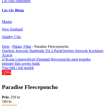
Läs våra omdömen
Läs vår Blogg
Marint
New England
Shabby Chic
Hem
›
Plädar, Filtar
›
Paradise Fleeceponcho
Orrefors Jernverk Skärbräda Trä 2-Pack
Orrefors Jernverk Kockkniv
Acacia
Visa bild i full storlek
-29%
Paradise Fleeceponcho
Pris:
259 kr
184 kr