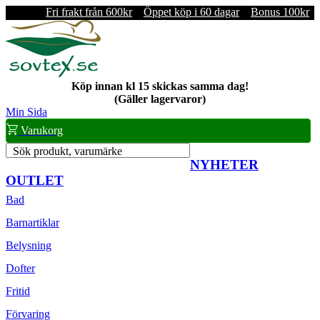
Fri frakt från 600kr
Öppet köp i 60 dagar
Bonus 100kr
Köp innan kl 15 skickas samma dag!
(Gäller lagervaror)
Min Sida
Varukorg
Sök produkt, varumärke
NYHETER
OUTLET
Bad
Barnartiklar
Belysning
Dofter
Fritid
Förvaring