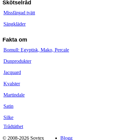
Skötselråd
Missfärgad tvätt
Sängkläder
Fakta om
Bomull: Egyptisk, Mako, Percale
Dunprodukter
Jacquard
Kvalster
Martindale
Satin
Silke
Trådtäthet
© 2008-2026 Sovtex
Blogg