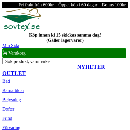
Fri frakt från 600kr
Öppet köp i 60 dagar
Bonus 100kr
Köp innan kl 15 skickas samma dag!
(Gäller lagervaror)
Min Sida
Varukorg
Sök produkt, varumärke
NYHETER
OUTLET
Bad
Barnartiklar
Belysning
Dofter
Fritid
Förvaring