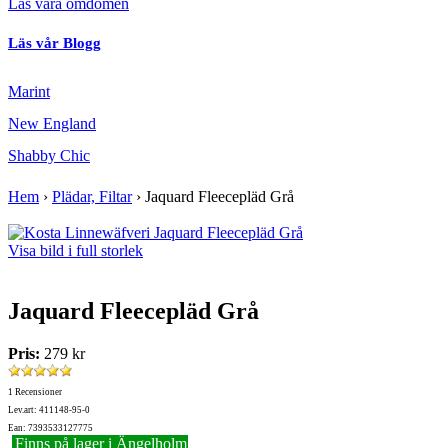
Läs våra omdömen
Läs vår Blogg
Marint
New England
Shabby Chic
Hem
›
Plädar, Filtar
›
Jaquard Fleecepläd Grå
Visa bild i full storlek
Jaquard Fleecepläd Grå
Pris:
279 kr
1 Recensioner
Lev.art: 411148-95-0
Ean: 7393533127775
Finns på lager i Ängelholm