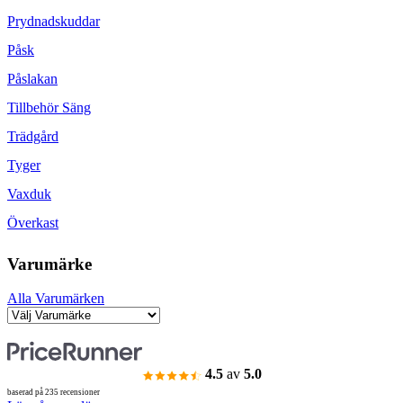
Prydnadskuddar
Påsk
Påslakan
Tillbehör Säng
Trädgård
Tyger
Vaxduk
Överkast
Varumärke
Alla Varumärken
4.5
av
5.0
baserad på 235 recensioner