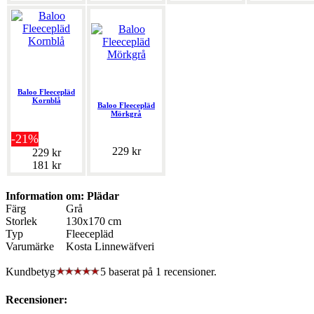
Baloo Fleecepläd
Kornblå
Baloo Fleecepläd
Mörkgrå
-21%
229 kr
229 kr
181 kr
Information om: Plädar
Färg
Grå
Storlek
130x170 cm
Typ
Fleecepläd
Varumärke
Kosta Linnewäfveri
Kundbetyg
5 baserat på
1
recensioner.
Recensioner: