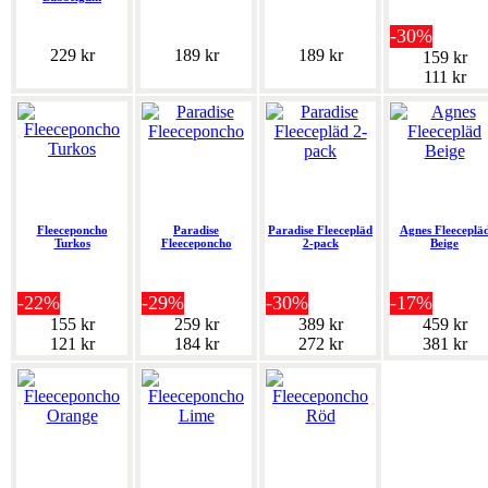
-30%
229 kr
189 kr
189 kr
159 kr
111 kr
Fleeceponcho
Paradise
Paradise Fleecepläd
Agnes Fleeceplä
Turkos
Fleeceponcho
2-pack
Beige
-22%
-29%
-30%
-17%
155 kr
259 kr
389 kr
459 kr
121 kr
184 kr
272 kr
381 kr