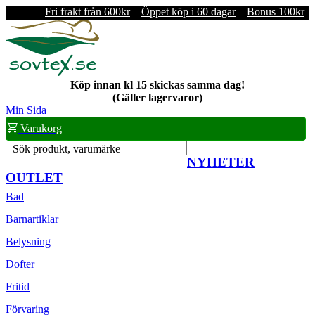
Fri frakt från 600kr
Öppet köp i 60 dagar
Bonus 100kr
Köp innan kl 15 skickas samma dag!
(Gäller lagervaror)
Min Sida
Varukorg
Sök produkt, varumärke
NYHETER
OUTLET
Bad
Barnartiklar
Belysning
Dofter
Fritid
Förvaring