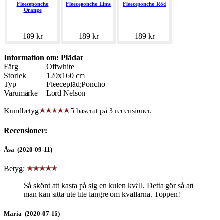
Fleeceponcho
Fleeceponcho Lime
Fleeceponcho Röd
Orange
189 kr
189 kr
189 kr
Information om: Plädar
Färg
Offwhite
Storlek
120x160 cm
Typ
Fleecepläd;Poncho
Varumärke
Lord Nelson
Kundbetyg
5 baserat på
3
recensioner.
Recensioner:
Åsa (2020-09-11)
Betyg:
Så skönt att kasta på sig en kulen kväll. Detta gör så att
man kan sitta ute lite längre om kvällarna. Toppen!
Maria (2020-07-16)