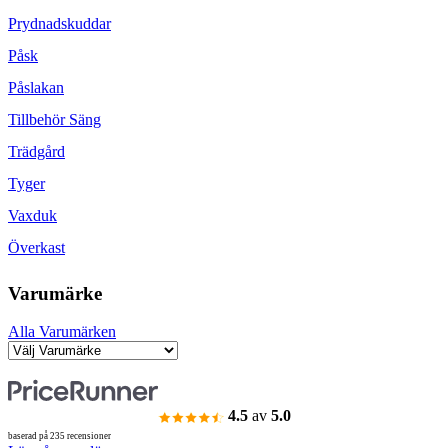
Prydnadskuddar
Påsk
Påslakan
Tillbehör Säng
Trädgård
Tyger
Vaxduk
Överkast
Varumärke
Alla Varumärken
4.5
av
5.0
baserad på 235 recensioner