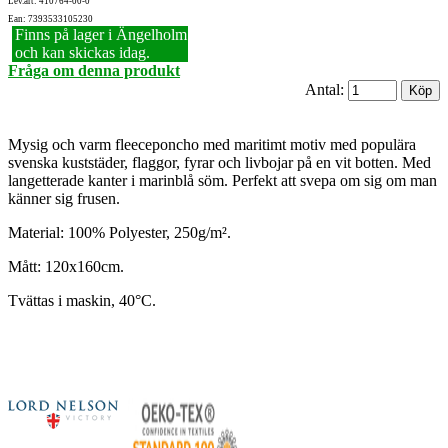
Lev.art: 410764-00-0
Ean: 7393533105230
Finns på lager i Ängelholm
och kan skickas idag.
Fråga om denna produkt
Antal:
Mysig och varm fleeceponcho med maritimt motiv med populära
svenska kuststäder, flaggor, fyrar och livbojar på en vit botten. Med
langetterade kanter i marinblå söm. Perfekt att svepa om sig om man
känner sig frusen.
Material: 100% Polyester, 250g/m².
Mått: 120x160cm.
Tvättas i maskin, 40°C.