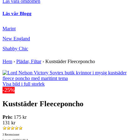
Läs våra omdömen
Läs vår Blogg
Marint
New England
Shabby Chic
Hem
›
Plädar, Filtar
›
Kuststäder Fleeceponcho
Visa bild i full storlek
-25%
Kuststäder Fleeceponcho
Pris:
175 kr
131 kr
3 Recensioner