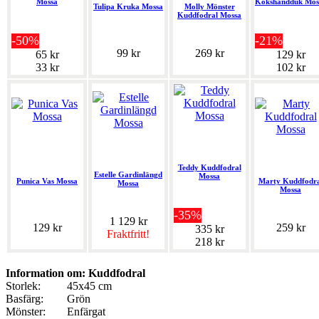
Mossa
Kökshandduk Mos
Tulipa Kruka Mossa
Molly Mönster
Kuddfodral Mossa
-50%
-21%
99 kr
269 kr
65 kr
129 kr
33 kr
102 kr
Teddy Kuddfodral
Estelle Gardinlängd
Mossa
Punica Vas Mossa
Marty Kuddfodra
Mossa
Mossa
-35%
1 129 kr
129 kr
259 kr
335 kr
Fraktfritt!
218 kr
Information om: Kuddfodral
Storlek:
45x45 cm
Basfärg:
Grön
Mönster:
Enfärgat