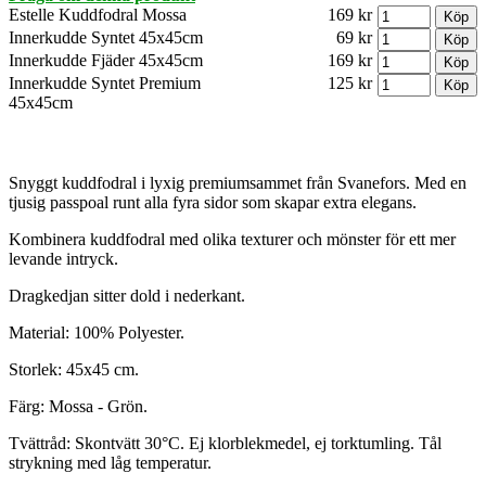
Estelle Kuddfodral Mossa
169 kr
Innerkudde Syntet 45x45cm
69 kr
Innerkudde Fjäder 45x45cm
169 kr
Innerkudde Syntet Premium
125 kr
45x45cm
Snyggt kuddfodral i lyxig premiumsammet från Svanefors. Med en
tjusig passpoal runt alla fyra sidor som skapar extra elegans.
Kombinera kuddfodral med olika texturer och mönster för ett mer
levande intryck.
Dragkedjan sitter dold i nederkant.
Material: 100% Polyester.
Storlek: 45x45 cm.
Färg: Mossa - Grön.
Tvättråd: Skontvätt 30°C. Ej klorblekmedel, ej torktumling. Tål
strykning med låg temperatur.