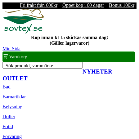
Fri frakt från 600kr
Öppet köp i 60 dagar
Bonus 100kr
Köp innan kl 15 skickas samma dag!
(Gäller lagervaror)
Min Sida
Varukorg
Sök produkt, varumärke
NYHETER
OUTLET
Bad
Barnartiklar
Belysning
Dofter
Fritid
Förvaring