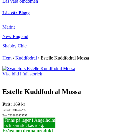
Läs våra omdömen
Läs vår Blogg
Marint
New England
Shabby Chic
Hem
›
Kuddfodral
›
Estelle Kuddfodral Mossa
Visa bild i full storlek
Estelle Kuddfodral Mossa
Pris:
169 kr
Lev.art: 1634-47-177
Ean: 7332623425797
Finns på lager i Ängelholm
och kan skickas idag.
Fråga om denna produkt