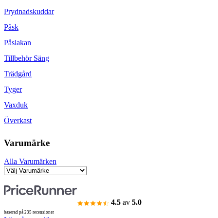
Prydnadskuddar
Påsk
Påslakan
Tillbehör Säng
Trädgård
Tyger
Vaxduk
Överkast
Varumärke
Alla Varumärken
4.5
av
5.0
baserad på 235 recensioner