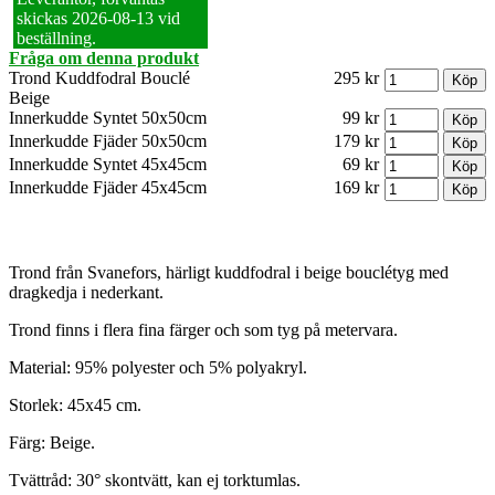
skickas 2026‑08‑13 vid
beställning.
Fråga om denna produkt
Trond Kuddfodral Bouclé
295 kr
Beige
Innerkudde Syntet 50x50cm
99 kr
Innerkudde Fjäder 50x50cm
179 kr
Innerkudde Syntet 45x45cm
69 kr
Innerkudde Fjäder 45x45cm
169 kr
Trond från Svanefors, härligt kuddfodral i beige bouclétyg med
dragkedja i nederkant.
Trond finns i flera fina färger och som tyg på metervara.
Material: 95% polyester och 5% polyakryl.
Storlek: 45x45 cm.
Färg: Beige.
Tvättråd: 30° skontvätt, kan ej torktumlas.