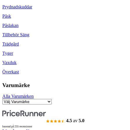
Prydnadskuddar
Påsk
Påslakan
Tillbehör Säng
Trädgård
Tyger
Vaxduk
Överkast
Varumärke
Alla Varumärken
4.5
av
5.0
baserad på 235 recensioner