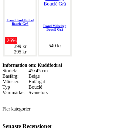
Trond Kuddfodral
Bouclé Grå
Trond Möbeltyg
Bouclé Grå
-26%
549 kr
399 kr
295 kr
Information om: Kuddfodral
Storlek:
45x45 cm
Basfärg:
Beige
Mönster:
Enfärgat
Typ
Bouclé
Varumärke:
Svanefors
Fler kategorier
Senaste Recensioner