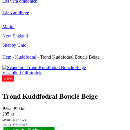
Läs våra omdömen
Läs vår Blogg
Marint
New England
Shabby Chic
Hem
›
Kuddfodral
›
Trond Kuddfodral Bouclé Beige
Visa bild i full storlek
-26%
Trond Kuddfodral Bouclé Beige
Pris:
399 kr
295 kr
Lev.art: 1334-47-021
Ean: 7332623409902
Leverantör, förväntas