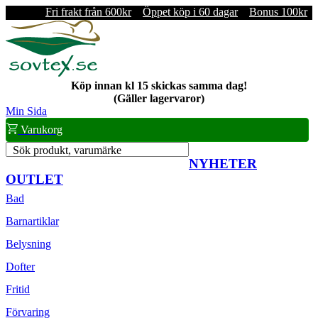
Fri frakt från 600kr
Öppet köp i 60 dagar
Bonus 100kr
Köp innan kl 15 skickas samma dag!
(Gäller lagervaror)
Min Sida
Varukorg
Sök produkt, varumärke
NYHETER
OUTLET
Bad
Barnartiklar
Belysning
Dofter
Fritid
Förvaring