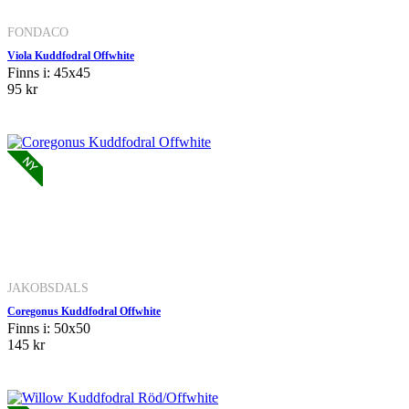
FONDACO
Viola Kuddfodral Offwhite
Finns i: 45x45
95 kr
JAKOBSDALS
Coregonus Kuddfodral Offwhite
Finns i: 50x50
145 kr