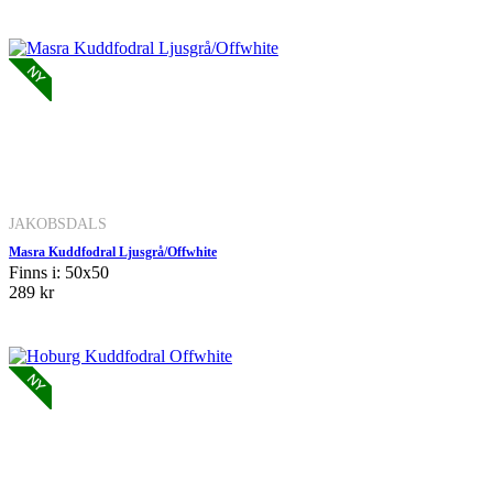
JAKOBSDALS
Masra Kuddfodral Ljusgrå/Offwhite
Finns i: 50x50
289 kr