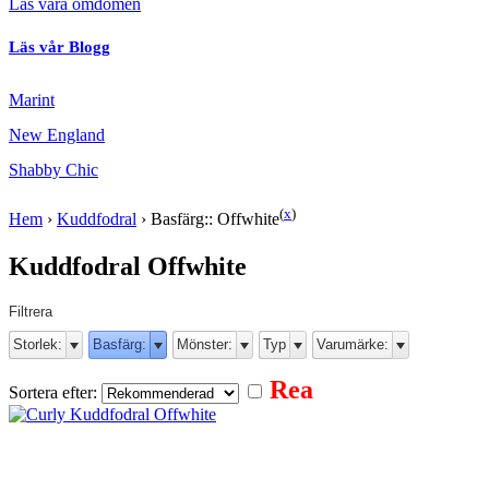
Läs våra omdömen
Läs vår Blogg
Marint
New England
Shabby Chic
(
x
)
Hem
›
Kuddfodral
›
Basfärg:: Offwhite
Kuddfodral Offwhite
Filtrera
Storlek:
Basfärg:
Mönster:
Typ
Varumärke:
Rea
Sortera efter: