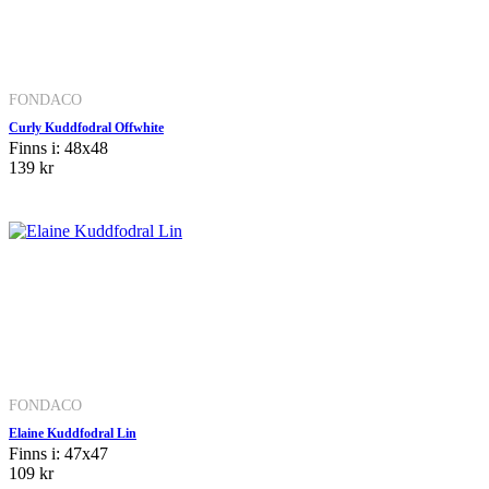
FONDACO
Curly Kuddfodral Offwhite
Finns i: 48x48
139 kr
FONDACO
Elaine Kuddfodral Lin
Finns i: 47x47
109 kr