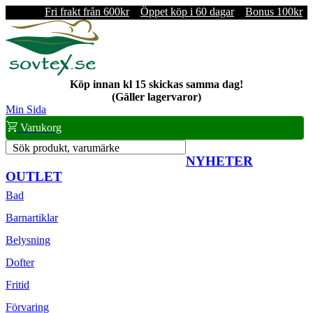
Fri frakt från 600kr
Öppet köp i 60 dagar
Bonus 100kr
Köp innan kl 15 skickas samma dag!
(Gäller lagervaror)
Min Sida
Varukorg
Sök produkt, varumärke
NYHETER
OUTLET
Bad
Barnartiklar
Belysning
Dofter
Fritid
Förvaring