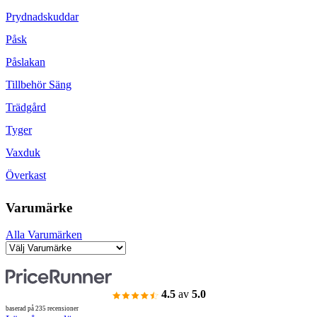
Prydnadskuddar
Påsk
Påslakan
Tillbehör Säng
Trädgård
Tyger
Vaxduk
Överkast
Varumärke
Alla Varumärken
4.5
av
5.0
baserad på 235 recensioner