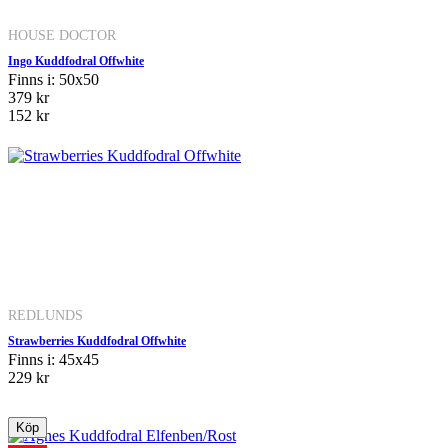
HOUSE DOCTOR
Ingo Kuddfodral Offwhite
Finns i: 50x50
379 kr
152 kr
REDLUNDS
Strawberries Kuddfodral Offwhite
Finns i: 45x45
229 kr