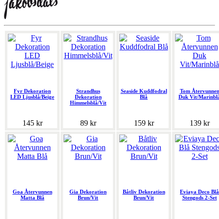
Fyr Dekoration
Strandhus
Seaside Kuddfodral
Tom Återvunne
LED Ljusblå/Beige
Dekoration
Blå
Duk Vit/Marinbl
Himmelsblå/Vit
145 kr
89 kr
159 kr
139 kr
Goa Återvunnen
Gia Dekoration
Båtliv Dekoration
Eviaya Deco Blå
Matta Blå
Brun/Vit
Brun/Vit
Stengods 2-Set