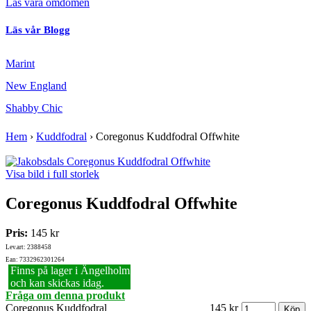
Läs våra omdömen
Läs vår Blogg
Marint
New England
Shabby Chic
Hem
›
Kuddfodral
›
Coregonus Kuddfodral Offwhite
Visa bild i full storlek
Coregonus Kuddfodral Offwhite
Pris:
145 kr
Lev.art: 2388458
Ean: 7332962301264
Finns på lager i Ängelholm
och kan skickas idag.
Fråga om denna produkt
Coregonus Kuddfodral
145 kr