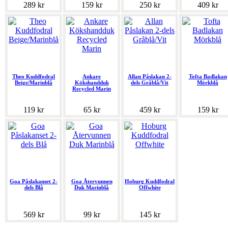
289 kr
159 kr
250 kr
409 kr
Theo Kuddfodral
Ankare
Allan Påslakan 2-
Tofta Badlakan
Beige/Marinblå
Kökshandduk
dels Gråblå/Vit
Mörkblå
Recycled Marin
119 kr
65 kr
459 kr
159 kr
Goa Påslakanset 2-
Goa Återvunnen
Hoburg Kuddfodral
dels Blå
Duk Marinblå
Offwhite
569 kr
99 kr
145 kr