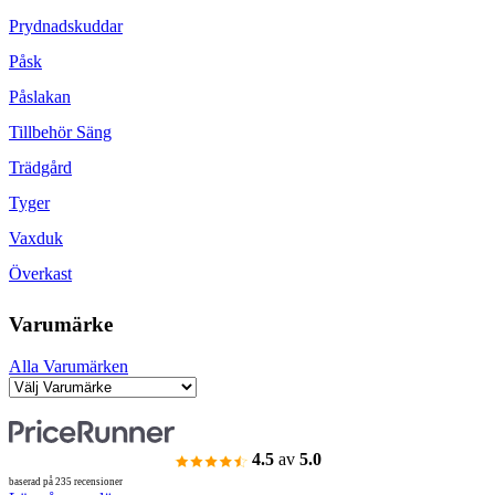
Prydnadskuddar
Påsk
Påslakan
Tillbehör Säng
Trädgård
Tyger
Vaxduk
Överkast
Varumärke
Alla Varumärken
4.5
av
5.0
baserad på 235 recensioner