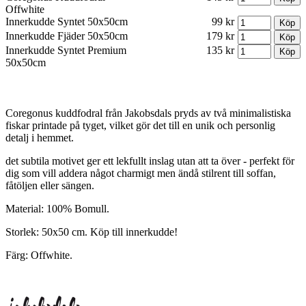
Offwhite
Innerkudde Syntet 50x50cm
99 kr
Innerkudde Fjäder 50x50cm
179 kr
Innerkudde Syntet Premium
135 kr
50x50cm
Coregonus kuddfodral från Jakobsdals pryds av två minimalistiska
fiskar printade på tyget, vilket gör det till en unik och personlig
detalj i hemmet.
det subtila motivet ger ett lekfullt inslag utan att ta över - perfekt för
dig som vill addera något charmigt men ändå stilrent till soffan,
fåtöljen eller sängen.
Material: 100% Bomull.
Storlek: 50x50 cm. Köp till innerkudde!
Färg: Offwhite.