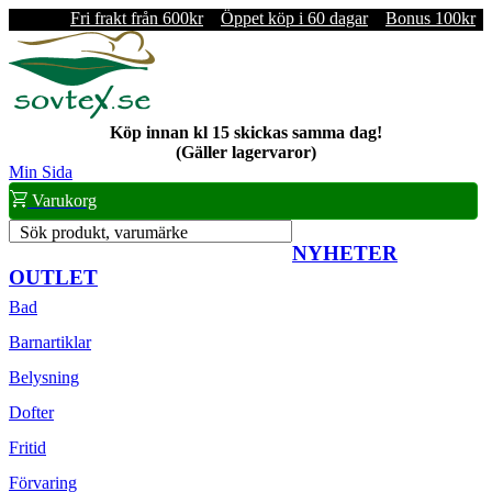
Fri frakt från 600kr
Öppet köp i 60 dagar
Bonus 100kr
Köp innan kl 15 skickas samma dag!
(Gäller lagervaror)
Min Sida
Varukorg
Sök produkt, varumärke
NYHETER
OUTLET
Bad
Barnartiklar
Belysning
Dofter
Fritid
Förvaring