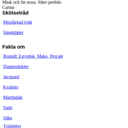
Mjuk och fin trosa. Sitter perfekt.
Carina
Skötselråd
Missfärgad tvätt
Sängkläder
Fakta om
Bomull: Egyptisk, Mako, Percale
Dunprodukter
Jacquard
Kvalster
Martindale
Satin
Silke
Trådtäthet