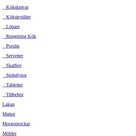
Köksknivar
Kökstextilier
Löpare
Rengöring Kök
Porslin
Servetter
Skafferi
Stolsdynor
Tabletter
Tillbehör
Lakan
Mattor
Morgonrockar
Möbler