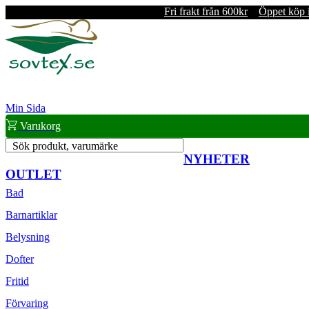
Fri frakt från 600kr
Öppet köp 
Min Sida
Varukorg
Sök produkt, varumärke
NYHETER
OUTLET
Bad
Barnartiklar
Belysning
Dofter
Fritid
Förvaring