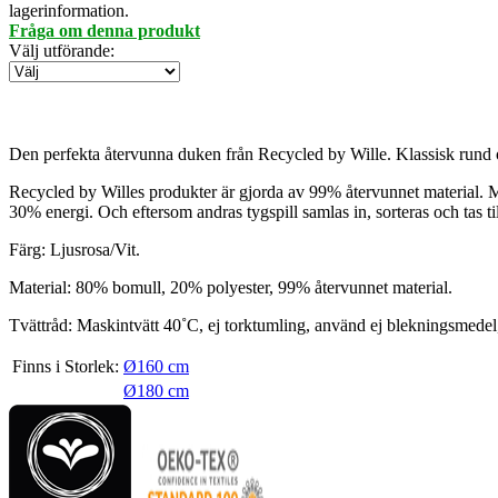
lagerinformation.
Fråga om denna produkt
Välj utförande
:
Den perfekta återvunna duken från Recycled by Wille. Klassisk rund oc
Recycled by Willes produkter är gjorda av 99% återvunnet material. Mat
30% energi. Och eftersom andras tygspill samlas in, sorteras och tas ti
Färg: Ljusrosa/Vit.
Material: 80% bomull, 20% polyester, 99% återvunnet material.
Tvättråd: Maskintvätt 40˚C, ej torktumling, använd ej blekningsmedel
Finns i Storlek:
Ø160 cm
Ø180 cm