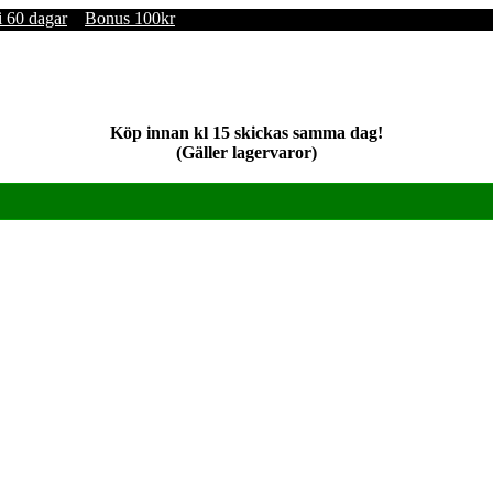
i 60 dagar
Bonus 100kr
Köp innan kl 15 skickas samma dag!
(Gäller lagervaror)