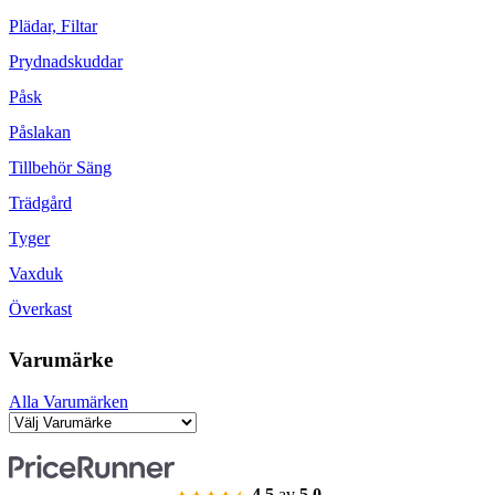
Plädar, Filtar
Prydnadskuddar
Påsk
Påslakan
Tillbehör Säng
Trädgård
Tyger
Vaxduk
Överkast
Varumärke
Alla Varumärken
4.5
av
5.0