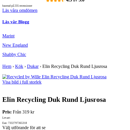
baserad på 235 recensioner
Läs våra omdömen
Läs vår Blogg
Marint
New England
Shabby Chic
Hem
›
Kök
›
Dukar
›
Elin Recycling Duk Rund Ljusrosa
Visa bild i full storlek
Elin Recycling Duk Rund Ljusrosa
Pris:
Från
319 kr
Lev.art:
Ean: 7332797365318
Välj utförande för att se