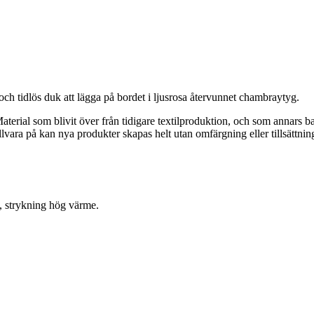
h tidlös duk att lägga på bordet i ljusrosa återvunnet chambraytyg.
erial som blivit över från tidigare textilproduktion, och som annars bara
llvara på kan nya produkter skapas helt utan omfärgning eller tillsättnin
, strykning hög värme.