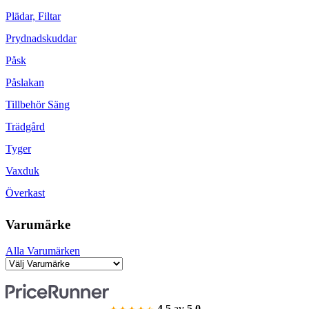
Plädar, Filtar
Prydnadskuddar
Påsk
Påslakan
Tillbehör Säng
Trädgård
Tyger
Vaxduk
Överkast
Varumärke
Alla Varumärken
4.5
av
5.0