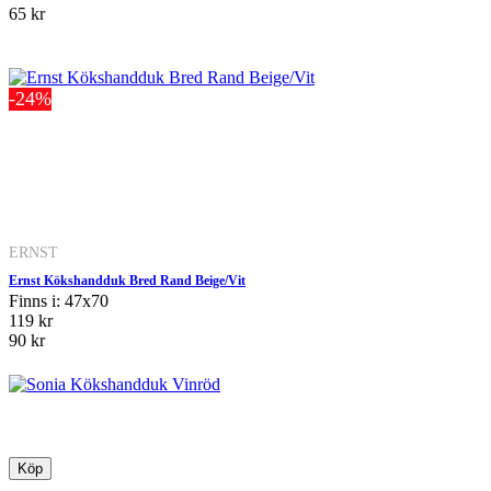
65 kr
-24%
ERNST
Ernst Kökshandduk Bred Rand Beige/Vit
Finns i: 47x70
119 kr
90 kr