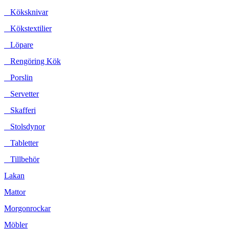
Köksknivar
Kökstextilier
Löpare
Rengöring Kök
Porslin
Servetter
Skafferi
Stolsdynor
Tabletter
Tillbehör
Lakan
Mattor
Morgonrockar
Möbler