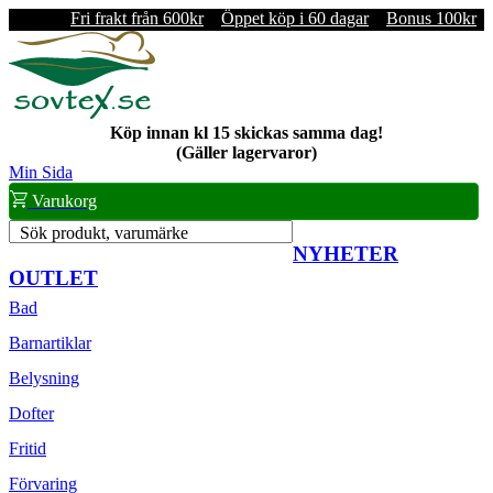
Fri frakt från 600kr
Öppet köp i 60 dagar
Bonus 100kr
Köp innan kl 15 skickas samma dag!
(Gäller lagervaror)
Min Sida
Varukorg
Sök produkt, varumärke
NYHETER
OUTLET
Bad
Barnartiklar
Belysning
Dofter
Fritid
Förvaring