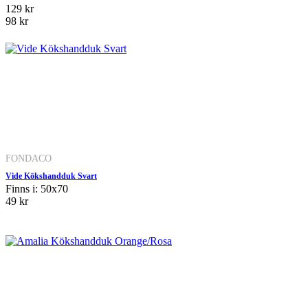
129 kr
98 kr
FONDACO
Vide Kökshandduk Svart
Finns i: 50x70
49 kr