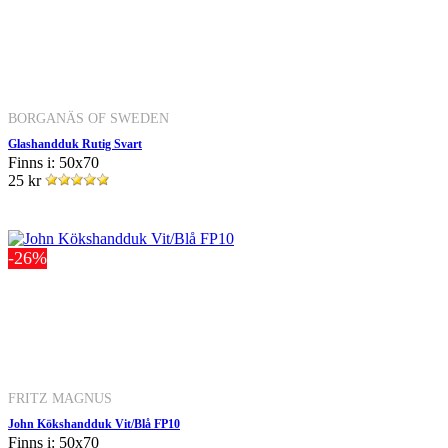
BORGANÄS OF SWEDEN
Glashandduk Rutig Svart
Finns i: 50x70
25 kr
-26%
FRITZ MAGNUS
John Kökshandduk Vit/Blå FP10
Finns i: 50x70