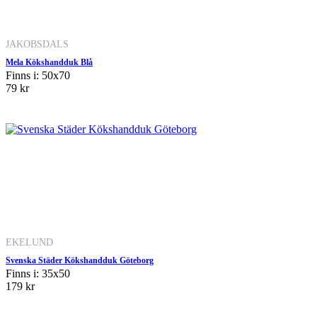
JAKOBSDALS
Mela Kökshandduk Blå
Finns i: 50x70
79 kr
EKELUND
Svenska Städer Kökshandduk Göteborg
Finns i: 35x50
179 kr