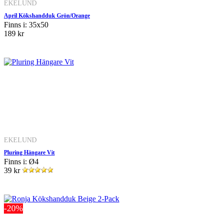
EKELUND
April Kökshandduk Grön/Orange
Finns i: 35x50
189 kr
EKELUND
Pluring Hängare Vit
Finns i: Ø4
39 kr
-20%