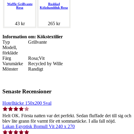
Waffle Grillvante
Rosblad
Rosa
Kökshandduk Rosa
43 kr
265 kr
Information om: Kökstextilier
Typ
Grillvante
Modell,
förkläde
Färg
Rosa;Vit
Varumärke
Recycled by Wille
Mönster
Randigt
Senaste Recensioner
Hotelltäcke 150x200 Sval
Helt OK. Första natten var det perfekt. Sedan fluffade det till sig och
blev lite grann för varmt för ett sommartäcke. I alla fall nöjd.
Lakan Egyptisk Bomull Vit 240 x 270