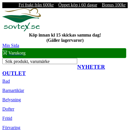
Fri frakt från 600kr
Öppet köp i 60 dagar
Bonus 100kr
Köp innan kl 15 skickas samma dag!
(Gäller lagervaror)
Min Sida
Varukorg
Sök produkt, varumärke
NYHETER
OUTLET
Bad
Barnartiklar
Belysning
Dofter
Fritid
Förvaring