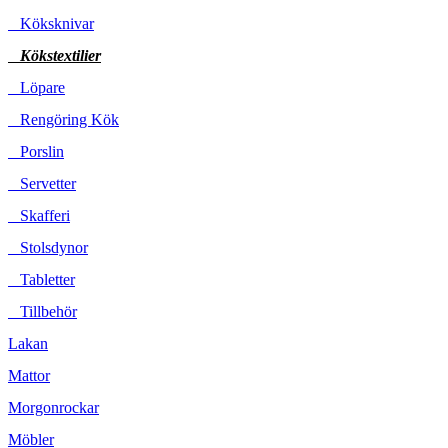
Köksknivar
Kökstextilier
Löpare
Rengöring Kök
Porslin
Servetter
Skafferi
Stolsdynor
Tabletter
Tillbehör
Lakan
Mattor
Morgonrockar
Möbler