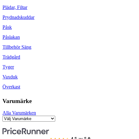
Plädar, Filtar
Prydnadskuddar
Påsk
Påslakan
Tillbehör Säng
Trädgård
Tyger
Vaxduk
Överkast
Varumärke
Alla Varumärken
4.5
av
5.0