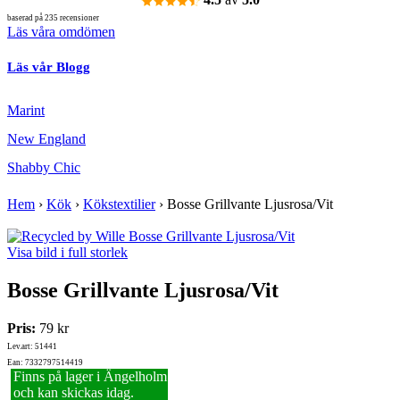
baserad på 235 recensioner
Läs våra omdömen
Läs vår Blogg
Marint
New England
Shabby Chic
Hem
›
Kök
›
Kökstextilier
›
Bosse Grillvante Ljusrosa/Vit
Visa bild i full storlek
Bosse Grillvante Ljusrosa/Vit
Pris:
79 kr
Lev.art: 51441
Ean: 7332797514419
Finns på lager i Ängelholm
och kan skickas idag.