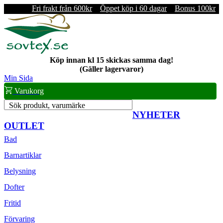
Fri frakt från 600kr
Öppet köp i 60 dagar
Bonus 100kr
Köp innan kl 15 skickas samma dag!
(Gäller lagervaror)
Min Sida
Varukorg
Sök produkt, varumärke
NYHETER
OUTLET
Bad
Barnartiklar
Belysning
Dofter
Fritid
Förvaring