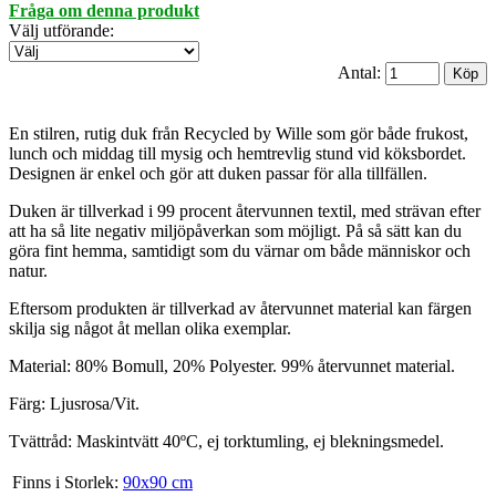
Fråga om denna produkt
Välj utförande
:
Antal:
En stilren, rutig duk från Recycled by Wille som gör både frukost,
lunch och middag till mysig och hemtrevlig stund vid köksbordet.
Designen är enkel och gör att duken passar för alla tillfällen.
Duken är tillverkad i 99 procent återvunnen textil, med strävan efter
att ha så lite negativ miljöpåverkan som möjligt. På så sätt kan du
göra fint hemma, samtidigt som du värnar om både människor och
natur.
Eftersom produkten är tillverkad av återvunnet material kan färgen
skilja sig något åt mellan olika exemplar.
Material: 80% Bomull, 20% Polyester. 99% återvunnet material.
Färg: Ljusrosa/Vit.
Tvättråd: Maskintvätt 40ºC, ej torktumling, ej blekningsmedel.
Finns i Storlek:
90x90 cm