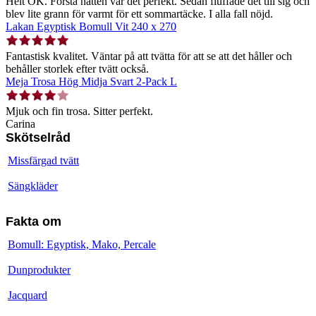
Helt OK. Första natten var det perfekt. Sedan fluffade det till sig och
blev lite grann för varmt för ett sommartäcke. I alla fall nöjd.
Lakan Egyptisk Bomull Vit 240 x 270
Fantastisk kvalitet. Väntar på att tvätta för att se att det håller och
behåller storlek efter tvätt också.
Meja Trosa Hög Midja Svart 2-Pack L
Mjuk och fin trosa. Sitter perfekt.
Carina
Skötselråd
Missfärgad tvätt
Sängkläder
Fakta om
Bomull: Egyptisk, Mako, Percale
Dunprodukter
Jacquard