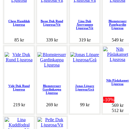
Chess Handduk
Bosse Duk Rund
Lina Duk
Blomstersurr
Ljusrosa
Ljusrosa/Vit
Återvunnen
Panelgardin
Ljusrosa/Vit
Ljusrosa
85 kr
339 kr
319 kr
549 kr
Nils Påslakanset
Ljusrosa
Vide Duk Rund
Blomstersurr
Jonas Löpare
Ljusrosa
Gardinkappa
Ljusrosa/Grå
Ljusrosa
-10%
219 kr
269 kr
99 kr
569 kr
512 kr