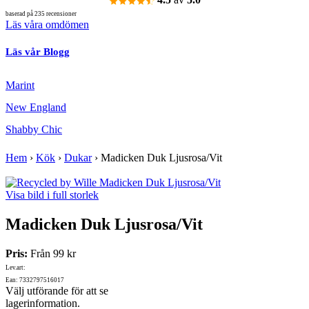
baserad på 235 recensioner
Läs våra omdömen
Läs vår Blogg
Marint
New England
Shabby Chic
Hem
›
Kök
›
Dukar
›
Madicken Duk Ljusrosa/Vit
Visa bild i full storlek
Madicken Duk Ljusrosa/Vit
Pris:
Från
99 kr
Lev.art:
Ean: 7332797516017
Välj utförande för att se
lagerinformation.