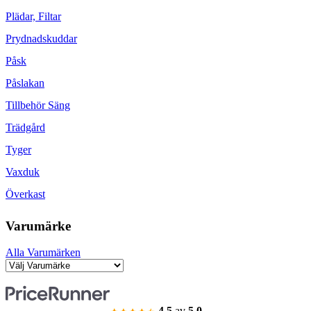
Plädar, Filtar
Prydnadskuddar
Påsk
Påslakan
Tillbehör Säng
Trädgård
Tyger
Vaxduk
Överkast
Varumärke
Alla Varumärken
4.5
av
5.0