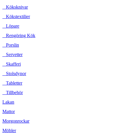
Köksknivar
Kökstextilier
Löpare
Rengöring Kök
Porslin
Servetter
Skafferi
Stolsdynor
Tabletter
Tillbehör
Lakan
Mattor
Morgonrockar
Möbler