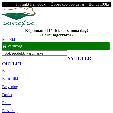
Fri frakt från 600kr
Öppet köp i 60 dagar
Bonus 100kr
Köp innan kl 15 skickas samma dag!
(Gäller lagervaror)
Min Sida
Varukorg
Sök produkt, varumärke
NYHETER
OUTLET
Bad
Barnartiklar
Belysning
Dofter
Fritid
Förvaring