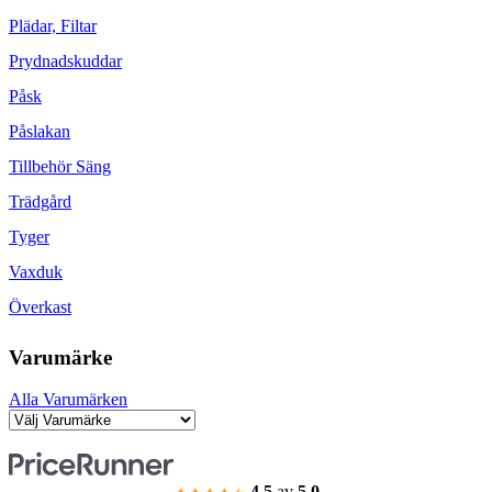
Plädar, Filtar
Prydnadskuddar
Påsk
Påslakan
Tillbehör Säng
Trädgård
Tyger
Vaxduk
Överkast
Varumärke
Alla Varumärken
4.5
av
5.0