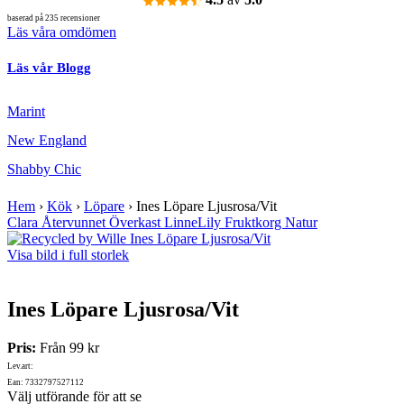
baserad på 235 recensioner
Läs våra omdömen
Läs vår Blogg
Marint
New England
Shabby Chic
Hem
›
Kök
›
Löpare
›
Ines Löpare Ljusrosa/Vit
Clara Återvunnet Överkast Linne
Lily Fruktkorg Natur
Visa bild i full storlek
Ines Löpare Ljusrosa/Vit
Pris:
Från
99 kr
Lev.art:
Ean: 7332797527112
Välj utförande för att se