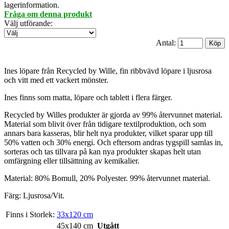
lagerinformation.
Fråga om denna produkt
Välj utförande
:
Antal:
Ines löpare från Recycled by Wille, fin ribbvävd löpare i ljusrosa
och vitt med ett vackert mönster.
Ines finns som matta, löpare och tablett i flera färger.
Recycled by Willes produkter är gjorda av 99% återvunnet material.
Material som blivit över från tidigare textilproduktion, och som
annars bara kasseras, blir helt nya produkter, vilket sparar upp till
50% vatten och 30% energi. Och eftersom andras tygspill samlas in,
sorteras och tas tillvara på kan nya produkter skapas helt utan
omfärgning eller tillsättning av kemikalier.
Material: 80% Bomull, 20% Polyester. 99% återvunnet material.
Färg: Ljusrosa/Vit.
Finns i Storlek:
33x120 cm
45x140 cm
Utgått