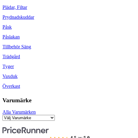
Plädar, Filtar
Prydnadskuddar
Påsk
Påslakan
Tillbehör Säng
Trädgård
Tyger
Vaxduk
Överkast
Varumärke
Alla Varumärken
4.5
av
5.0