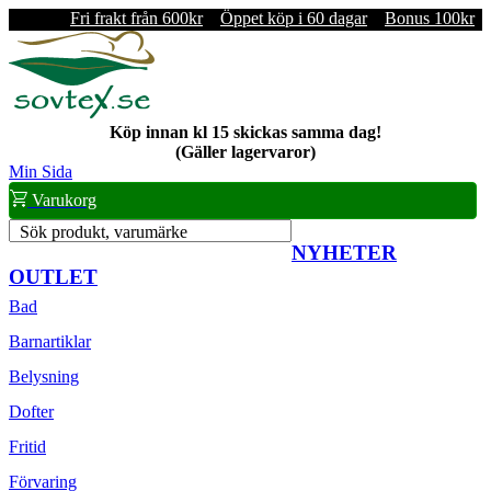
Fri frakt från 600kr
Öppet köp i 60 dagar
Bonus 100kr
Köp innan kl 15 skickas samma dag!
(Gäller lagervaror)
Min Sida
Varukorg
Sök produkt, varumärke
NYHETER
OUTLET
Bad
Barnartiklar
Belysning
Dofter
Fritid
Förvaring