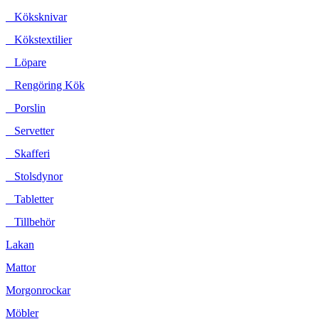
Köksknivar
Kökstextilier
Löpare
Rengöring Kök
Porslin
Servetter
Skafferi
Stolsdynor
Tabletter
Tillbehör
Lakan
Mattor
Morgonrockar
Möbler