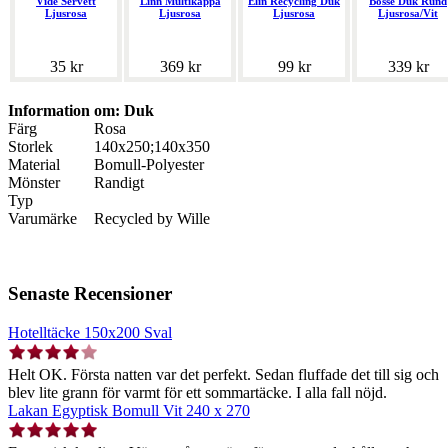
Vide Servett
Linn Multikappa
Elin Recycling Duk
Bosse Duk Rund
Ljusrosa
Ljusrosa
Ljusrosa
Ljusrosa/Vit
35 kr
369 kr
99 kr
339 kr
Information om: Duk
Färg
Rosa
Storlek
140x250;140x350
Material
Bomull-Polyester
Mönster
Randigt
Typ
Varumärke
Recycled by Wille
Senaste Recensioner
Hotelltäcke 150x200 Sval
Helt OK. Första natten var det perfekt. Sedan fluffade det till sig och
blev lite grann för varmt för ett sommartäcke. I alla fall nöjd.
Lakan Egyptisk Bomull Vit 240 x 270