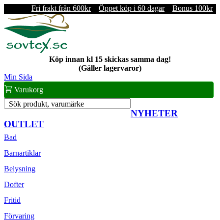
Fri frakt från 600kr
Öppet köp i 60 dagar
Bonus 100kr
Köp innan kl 15 skickas samma dag!
(Gäller lagervaror)
Min Sida
Varukorg
Sök produkt, varumärke
NYHETER
OUTLET
Bad
Barnartiklar
Belysning
Dofter
Fritid
Förvaring