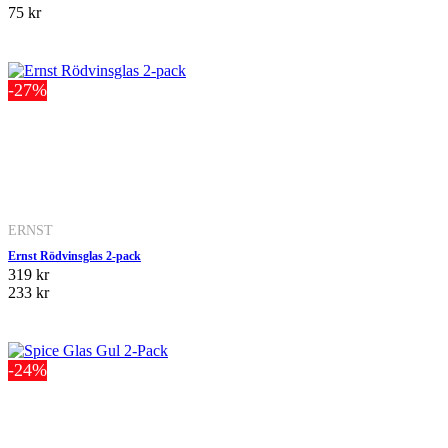
75 kr
-27%
ERNST
Ernst Rödvinsglas 2-pack
319 kr
233 kr
-24%