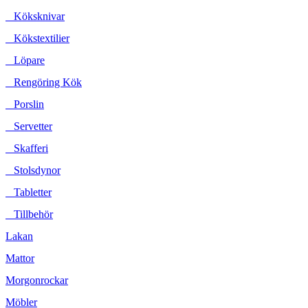
Köksknivar
Kökstextilier
Löpare
Rengöring Kök
Porslin
Servetter
Skafferi
Stolsdynor
Tabletter
Tillbehör
Lakan
Mattor
Morgonrockar
Möbler