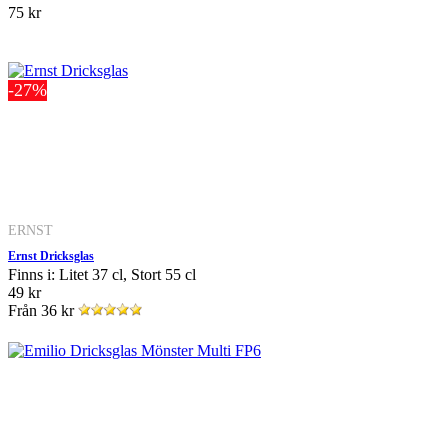
75 kr
-27%
ERNST
Ernst Dricksglas
Finns i: Litet 37 cl, Stort 55 cl
49 kr
Från
36 kr