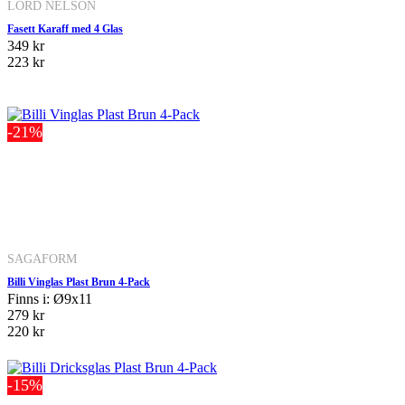
LORD NELSON
Fasett Karaff med 4 Glas
349 kr
223 kr
-21%
SAGAFORM
Billi Vinglas Plast Brun 4-Pack
Finns i: Ø9x11
279 kr
220 kr
-15%