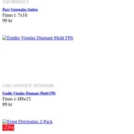
JAKOBSDALS
Pure Vattenglas Amber
Finns i: 7x10
99 kr
CHIC ANTIQUE DENMARK
Emilio Vinglas Diamant Multi FP6
Finns i: Ø8x15
89 kr
-23%