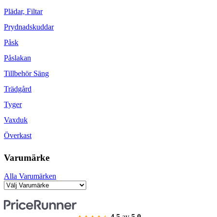
Plädar, Filtar
Prydnadskuddar
Påsk
Påslakan
Tillbehör Säng
Trädgård
Tyger
Vaxduk
Överkast
Varumärke
Alla Varumärken
4.5
av
5.0