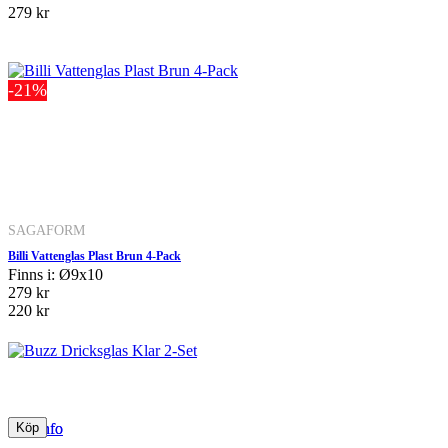
279 kr
-21%
SAGAFORM
Billi Vattenglas Plast Brun 4-Pack
Finns i: Ø9x10
279 kr
220 kr
Mer info
Mer info