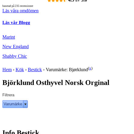
baserad på 235 recensioner
Läs våra omdömen
Läs vår Blogg
Marint
New England
Shabby Chic
(
x
)
Hem
›
Kök
›
Bestick
›
Varumärke: Bjørklund
Björklund Osthyvel Norsk Orginal
Filtrera
Varumärke
Info Bestick