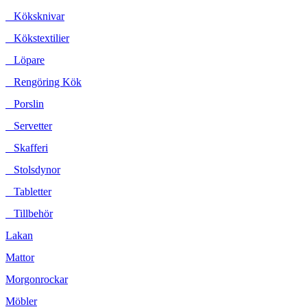
Köksknivar
Kökstextilier
Löpare
Rengöring Kök
Porslin
Servetter
Skafferi
Stolsdynor
Tabletter
Tillbehör
Lakan
Mattor
Morgonrockar
Möbler