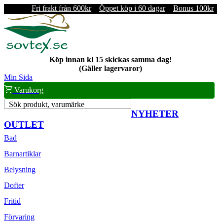
Fri frakt från 600kr
Öppet köp i 60 dagar
Bonus 100kr
Köp innan kl 15 skickas samma dag!
(Gäller lagervaror)
Min Sida
Varukorg
Sök produkt, varumärke
NYHETER
OUTLET
Bad
Barnartiklar
Belysning
Dofter
Fritid
Förvaring