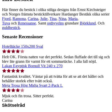
Här finner du bestick i olika stiliga designs från Ernst Kirchsteiger
och Norges främsta besticktillverkare Hardanger Bestikk olika serier
Fjord
,
Ramona
,
Carina
,
Julie
,
Tina
,
Nina
,
Maria
,
Tuva
och
Renessanse
. Samt
osthyvelns
grundare
Björklund
. Och
guldbestick
.
Senaste Recensioner
Hotelltäcke 150x200 Sval
Helt OK. Första natten var det perfekt. Sedan fluffade det till sig och
blev lite grann för varmt för ett sommartäcke. I alla fall nöjd.
Lakan Egyptisk Bomull Vit 240 x 270
Fantastisk kvalitet. Väntar på att tvätta för att se att det håller och
behåller storlek efter tvätt också.
Meja Trosa Hög Midja Svart 2-Pack L
Mjuk och fin trosa. Sitter perfekt.
Carina
Skötselråd