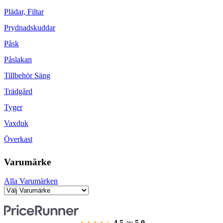
Plädar, Filtar
Prydnadskuddar
Påsk
Påslakan
Tillbehör Säng
Trädgård
Tyger
Vaxduk
Överkast
Varumärke
Alla Varumärken
4.5
av
5.0