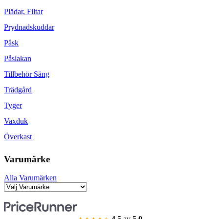
Plädar, Filtar
Prydnadskuddar
Påsk
Påslakan
Tillbehör Säng
Trädgård
Tyger
Vaxduk
Överkast
Varumärke
Alla Varumärken
4.5
av
5.0