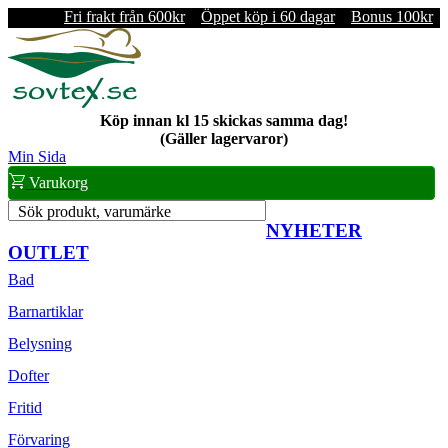
Fri frakt från 600kr
Öppet köp i 60 dagar
Bonus 100kr
Köp innan kl 15 skickas samma dag!
(Gäller lagervaror)
Min Sida
Varukorg
Sök produkt, varumärke
NYHETER
OUTLET
Bad
Barnartiklar
Belysning
Dofter
Fritid
Förvaring