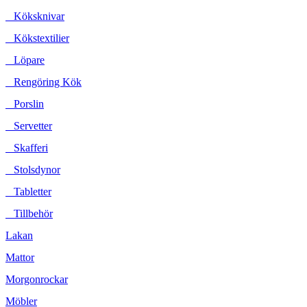
Köksknivar
Kökstextilier
Löpare
Rengöring Kök
Porslin
Servetter
Skafferi
Stolsdynor
Tabletter
Tillbehör
Lakan
Mattor
Morgonrockar
Möbler