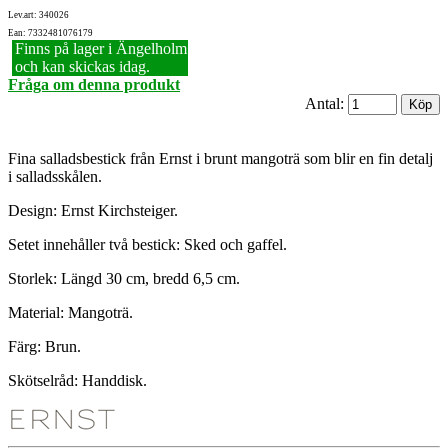
Lev.art: 340026
Ean: 7332481076179
Finns på lager i Ängelholm
och kan skickas idag.
Fråga om denna produkt
Antal:
Fina salladsbestick från Ernst i brunt mangoträ som blir en fin detalj
i salladsskålen.
Design: Ernst Kirchsteiger.
Setet innehåller två bestick: Sked och gaffel.
Storlek: Längd 30 cm, bredd 6,5 cm.
Material: Mangoträ.
Färg: Brun.
Skötselråd: Handdisk.