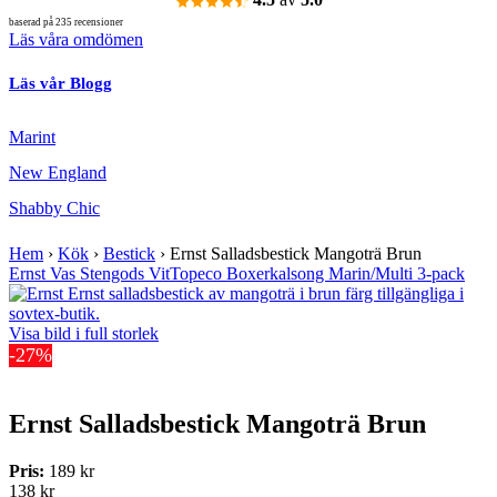
baserad på 235 recensioner
Läs våra omdömen
Läs vår Blogg
Marint
New England
Shabby Chic
Hem
›
Kök
›
Bestick
›
Ernst Salladsbestick Mangoträ Brun
Ernst Vas Stengods Vit
Topeco Boxerkalsong Marin/Multi 3-pack
Visa bild i full storlek
-27%
Ernst Salladsbestick Mangoträ Brun
Pris:
189 kr
138 kr