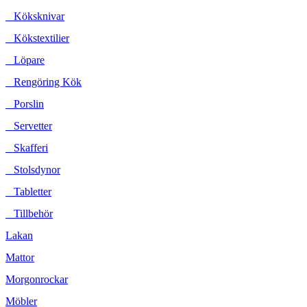
Köksknivar
Kökstextilier
Löpare
Rengöring Kök
Porslin
Servetter
Skafferi
Stolsdynor
Tabletter
Tillbehör
Lakan
Mattor
Morgonrockar
Möbler