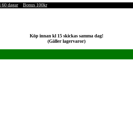
i 60 dagar
Bonus 100kr
Köp innan kl 15 skickas samma dag!
(Gäller lagervaror)