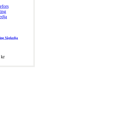
ing Sågkedja
 kr