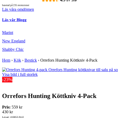
baserad på 235 recensioner
Läs våra omdömen
Läs vår Blogg
Marint
New England
Shabby Chic
Hem
›
Kök
›
Bestick
›
Orrefors Hunting Köttkniv 4-Pack
Visa bild i full storlek
-23%
Orrefors Hunting Köttkniv 4-Pack
Pris:
559 kr
430 kr
Lev.art: 410853-94-0