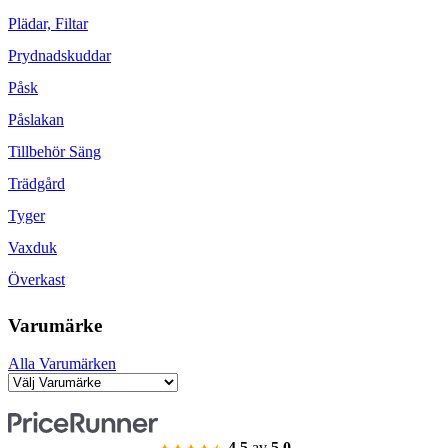
Plädar, Filtar
Prydnadskuddar
Påsk
Påslakan
Tillbehör Säng
Trädgård
Tyger
Vaxduk
Överkast
Varumärke
Alla Varumärken
4.5
av
5.0