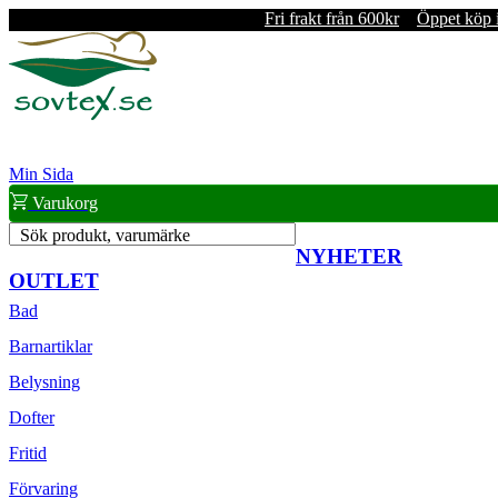
Fri frakt från 600kr
Öppet köp 
Min Sida
Varukorg
Sök produkt, varumärke
NYHETER
OUTLET
Bad
Barnartiklar
Belysning
Dofter
Fritid
Förvaring