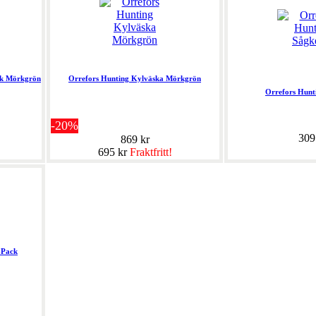
ck Mörkgrön
Orrefors Hunting Kylväska Mörkgrön
Orrefors Hunt
-20%
309
869 kr
695 kr
Fraktfritt!
-Pack