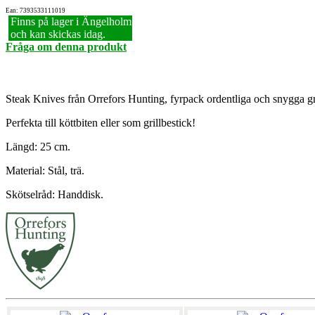
Ean: 7393533111019
Finns på lager i Ängelholm
och kan skickas idag.
Fråga om denna produkt
Steak Knives från Orrefors Hunting, fyrpack ordentliga och snygga gri
Perfekta till köttbiten eller som grillbestick!
Längd: 25 cm.
Material: Stål, trä.
Skötselråd: Handdisk.