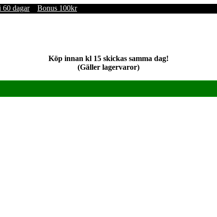
i 60 dagar
Bonus 100kr
Köp innan kl 15 skickas samma dag!
(Gäller lagervaror)