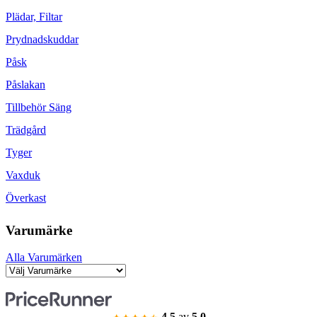
Plädar, Filtar
Prydnadskuddar
Påsk
Påslakan
Tillbehör Säng
Trädgård
Tyger
Vaxduk
Överkast
Varumärke
Alla Varumärken
4.5
av
5.0