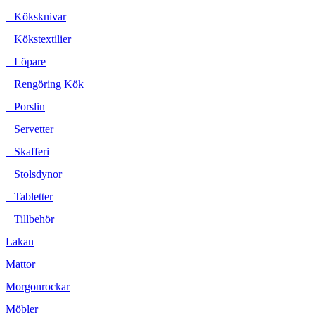
Köksknivar
Kökstextilier
Löpare
Rengöring Kök
Porslin
Servetter
Skafferi
Stolsdynor
Tabletter
Tillbehör
Lakan
Mattor
Morgonrockar
Möbler