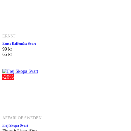
ERNST
Ernst Kaffemått Svart
99 kr
65 kr
-20%
AFFARI OF SWEDEN
Frej Skopa Svart
Finns i: Liten, Stor