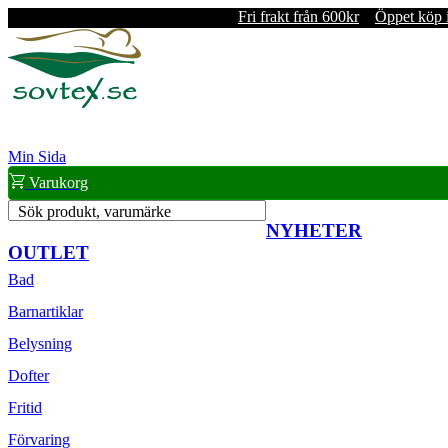
Fri frakt från 600kr
Öppet köp 
Min Sida
Varukorg
Sök produkt, varumärke
NYHETER
OUTLET
Bad
Barnartiklar
Belysning
Dofter
Fritid
Förvaring