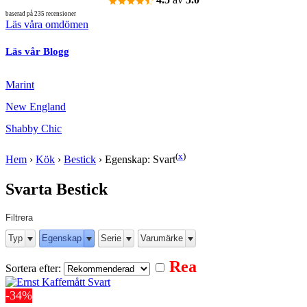
baserad på 235 recensioner
Läs våra omdömen
Läs vår Blogg
Marint
New England
Shabby Chic
(
x
)
Hem
›
Kök
›
Bestick
›
Egenskap: Svart
Svarta Bestick
Filtrera
Typ
Egenskap
Serie
Varumärke
Rea
Sortera efter:
-34%