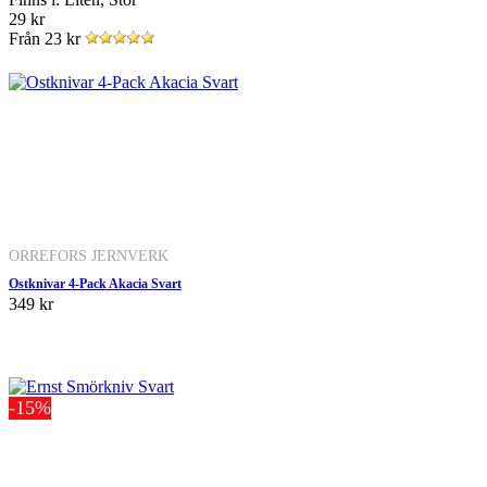
29 kr
Från
23 kr
ORREFORS JERNVERK
Ostknivar 4-Pack Akacia Svart
349 kr
-15%