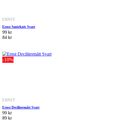
ERNST
Ernst Smörkniv Svart
99 kr
84 kr
-10%
ERNST
Ernst Decilitermått Svart
99 kr
89 kr