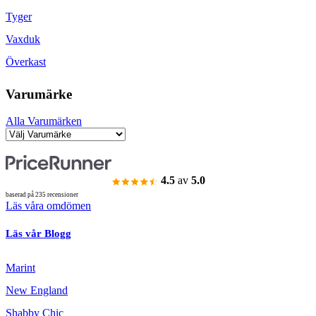
Tyger
Vaxduk
Överkast
Varumärke
Alla Varumärken
4.5
av
5.0
baserad på 235 recensioner
Läs våra omdömen
Läs vår Blogg
Marint
New England
Shabby Chic