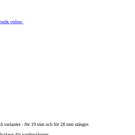
 två varianter - för 19 mm och för 28 mm stänger.
åsskruv för gardinstången.