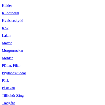
Kläder
Kuddfodral
Kvalsterskydd
Kök
Lakan
Mattor
Morgonrockar
Möbler
Plädar, Filtar
Prydnadskuddar
Påsk
Påslakan
Tillbehör Säng
Trädgård