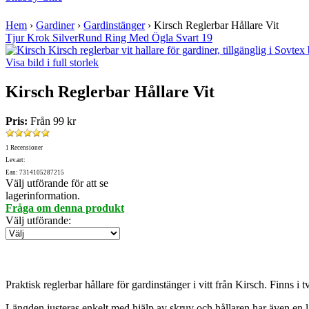
Hem
›
Gardiner
›
Gardinstänger
›
Kirsch Reglerbar Hållare Vit
Tjur Krok Silver
Rund Ring Med Ögla Svart 19
Visa bild i full storlek
Kirsch Reglerbar Hållare Vit
Pris:
Från
99 kr
1 Recensioner
Lev.art:
Ean: 7314105287215
Välj utförande för att se
lagerinformation.
Fråga om denna produkt
Välj utförande
:
Praktisk reglerbar hållare för gardinstänger i vitt från Kirsch. Finns i
Längden justeras enkelt med hjälp av skruv och hållaren har även en l