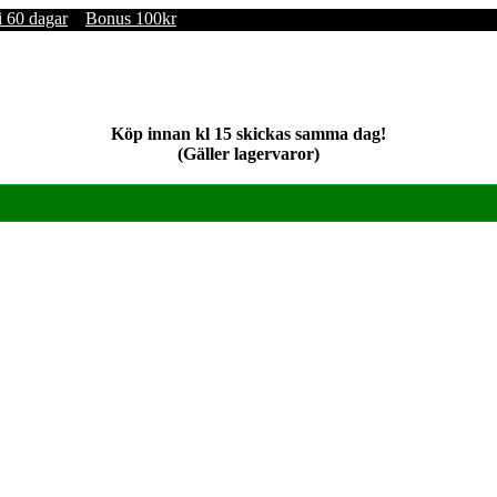
i 60 dagar
Bonus 100kr
Köp innan kl 15 skickas samma dag!
(Gäller lagervaror)