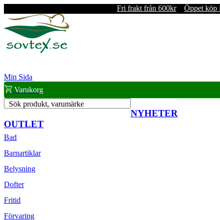
Fri frakt från 600kr
Öppet köp 
Min Sida
Varukorg
Sök produkt, varumärke
NYHETER
OUTLET
Bad
Barnartiklar
Belysning
Dofter
Fritid
Förvaring