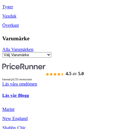
Tyger
Vaxduk
Överkast
Varumärke
Alla Varumärken
4.5
av
5.0
baserad på 235 recensioner
Läs våra omdömen
Läs vår Blogg
Marint
New England
Shabby Chic