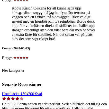
Köpte Kirsch C-skena för att kunna sätta upp
köksgardinen snyggt då jag har fyra fönsterrutor på
väggen och ett i vinkel på sidoväggen. Blev väldigt
snyggt med en hörnböj och två returböjar. Borde dock
köpt fler vinkelfästen direkt då sidfästet inte håller upp
stången ordentligt utan den vilar bara där men behöver
ett extra fäste för stabilitet. När det sedan var på plats
blev det som sagt riktigt bra!
Conny (2020-05-23)
Betyg:
Fler kategorier
Senaste Recensioner
Hotelltäcke 150x200 Sval
Helt OK. Första natten var det perfekt. Sedan fluffade det till sig och
blev lite grann för varmt för ett sommartäcke. I alla fall nöjd.