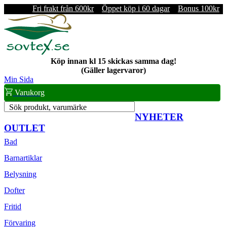
Fri frakt från 600kr
Öppet köp i 60 dagar
Bonus 100kr
Köp innan kl 15 skickas samma dag!
(Gäller lagervaror)
Min Sida
Varukorg
Sök produkt, varumärke
NYHETER
OUTLET
Bad
Barnartiklar
Belysning
Dofter
Fritid
Förvaring