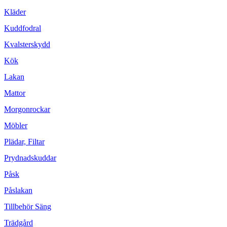
Kläder
Kuddfodral
Kvalsterskydd
Kök
Lakan
Mattor
Morgonrockar
Möbler
Plädar, Filtar
Prydnadskuddar
Påsk
Påslakan
Tillbehör Säng
Trädgård