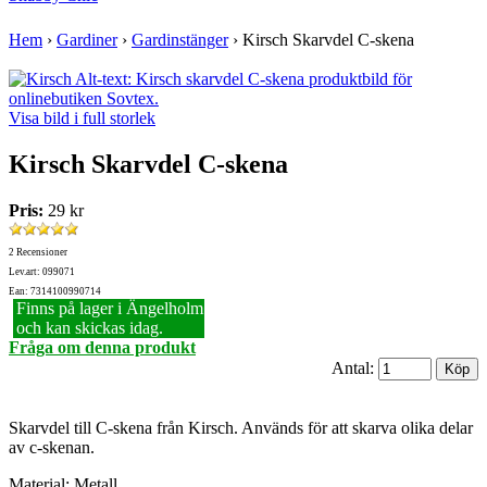
Hem
›
Gardiner
›
Gardinstänger
›
Kirsch Skarvdel C-skena
Visa bild i full storlek
Kirsch Skarvdel C-skena
Pris:
29 kr
2 Recensioner
Lev.art: 099071
Ean: 7314100990714
Finns på lager i Ängelholm
och kan skickas idag.
Fråga om denna produkt
Antal:
Skarvdel till C-skena från Kirsch. Används för att skarva olika delar
av c-skenan.
Material: Metall