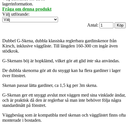
lagerinformation.
Fråga om denna produkt
Välj utförande
:
Antal:
Dubbel G-Skena, dubbla klassiska reglerbara gardinskenor från
Kirsch, inklusive väggfäste. Till längden 160-300 cm ingår även
stödkrok.
G-Skenans böj är hopklämd, vilket gör att glid
inte
ska användas.
De dubbla skenorna gör att du snyggt kan ha flera gardiner i lager
över fönstret.
Skenan passar lätta gardiner, ca 1,5 kg per 3m skena.
G-Skenan ger ett snyggt avslut mot väggen med sina vinklade ändar,
och är praktisk då den är reglerbar så man inte behöver följa några
standardmått på fönstret.
Väggbeslag som är kompatibla med skenan och väggfästet finns ofta
monterade i bostaden.