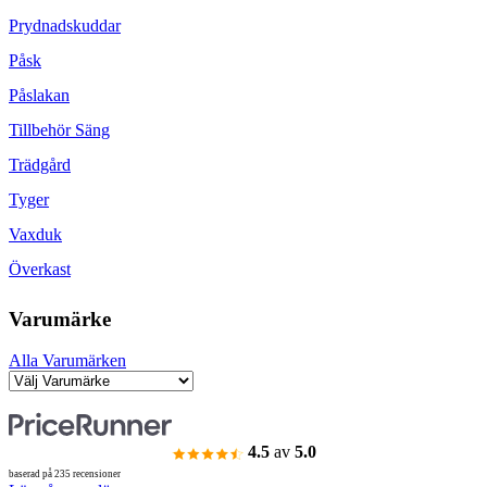
Prydnadskuddar
Påsk
Påslakan
Tillbehör Säng
Trädgård
Tyger
Vaxduk
Överkast
Varumärke
Alla Varumärken
4.5
av
5.0
baserad på 235 recensioner