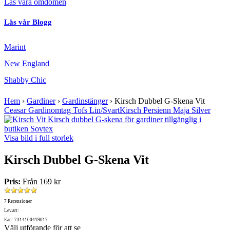
Läs våra omdömen
Läs vår Blogg
Marint
New England
Shabby Chic
Hem
›
Gardiner
›
Gardinstänger
›
Kirsch Dubbel G-Skena Vit
Ceasar Gardinomtag Tofs Lin/Svart
Kirsch Persienn Maja Silver
Visa bild i full storlek
Kirsch Dubbel G-Skena Vit
Pris:
Från
169 kr
7 Recensioner
Lev.art:
Ean: 7314100419017
Välj utförande för att se