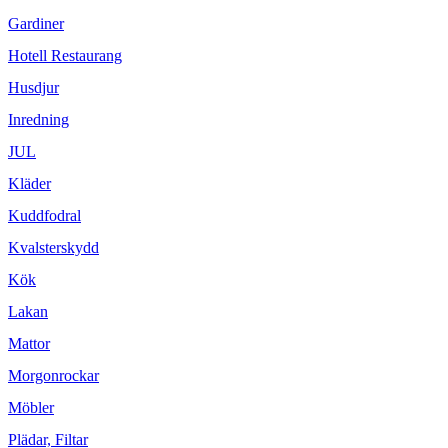
Gardiner
Hotell Restaurang
Husdjur
Inredning
JUL
Kläder
Kuddfodral
Kvalsterskydd
Kök
Lakan
Mattor
Morgonrockar
Möbler
Plädar, Filtar