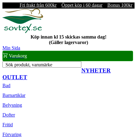
Fri frakt från 600kr
Öppet köp i 60 dagar
Bonus 100kr
Köp innan kl 15 skickas samma dag!
(Gäller lagervaror)
Min Sida
Varukorg
Sök produkt, varumärke
NYHETER
OUTLET
Bad
Barnartiklar
Belysning
Dofter
Fritid
Förvaring